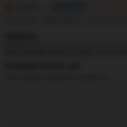
Kategóriák
Szerviz
Alkatrész
Akciós te
Alkatrész
Érdeklődés alkatrész után telefonon:
(+36 1) 203-
5.000 Ft alatti értékű alkatrészre rendelést, csak előre uta
Érdeklődés alkatrész után
*Kérem adja meg az alkatrészt amire szüksége van: