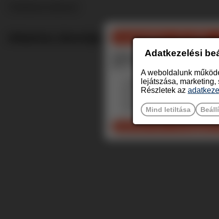
*Kitöltésük kötelező!
Csomagban olcsóbb – m
Alkatrész átvevőpont: Budapest, XI. Bartó
Adatkezelési beá
Vásároljon egyszerre legaláb
Mik a feltételei az egyedi ke
A weboldalunk működés
lejátszása, marketing,
Rendeljen minimum 3 dar
Részletek az
adatkeze
A tételeknek egy rendelé
A rendeléshez csak egy s
A rendelés értékének min
Mind letiltása
Beáll
Kattintson ide a csomagajánla