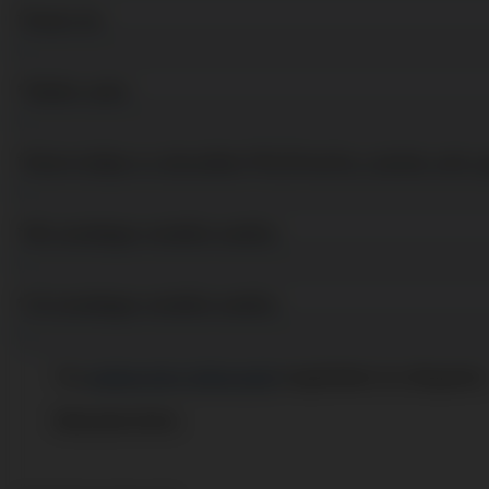
*Email cím:
*Telefon szám:
*Kérem küldje el a készüléke PNC(Prod.No.) számát, amit a 
*Név (esetleges rendelés esetén):
*Cím (esetleges rendelés esetén):
*Az
adatkezelési tájékoztatót
megértettem és elfogadom
Másolatot kérek.