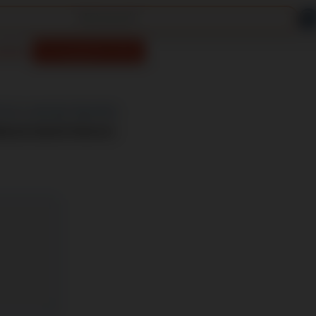
rmékek
Csomagajánlat kérés
5713
/
(+36 30) 756-9701
lással tudunk felvenni.