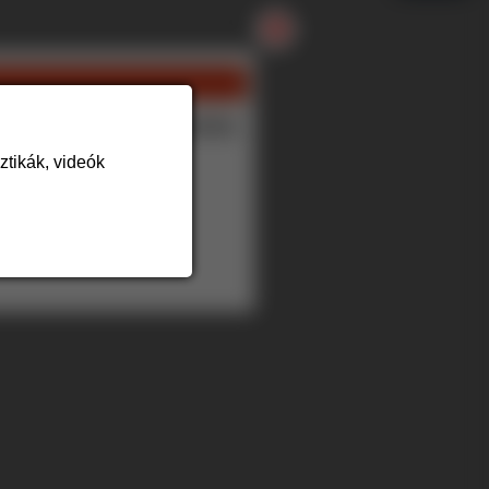
✖
 kérje egyedi árajánlatunkat.
tikák, videók