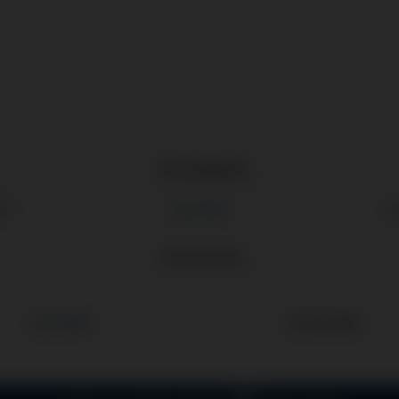
Társoldalaink
Partnereink