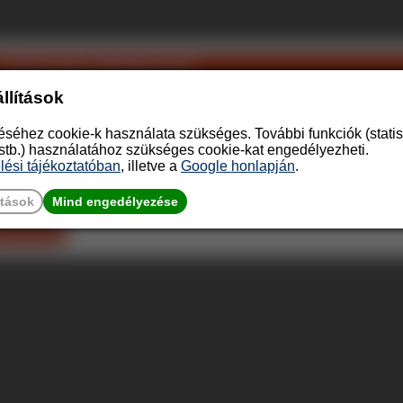
ost kérje ajánlatunkat
k Béla út 133-135 (nem üzlet)
llítások
b 3 darab nagyháztartási gépet (min. 500 000 Ft értékben) és
dvezményünknek?
éhez cookie-k használata szükséges. További funkciók (statisz
 stb.) használatához szükséges cookie-kat engedélyezheti.
ab nagyháztartási gépet
lési tájékoztatóban
, illetve a
Google honlapján
.
sben kell szerepelniük
zállítási cím adható meg
imum bruttó 500.000 Ft-nak kell lennie
ítások
Mind engedélyezése
t kéréshez