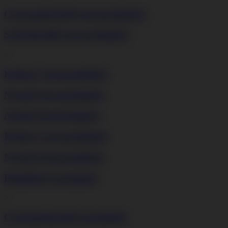
Csomagolássérült mosogatógépek
Szabadonálló mosogatógépek
>
Keskeny mosogatógépek
Normál mosogatógépek
Asztali mosogatógépek
Keskeny mosogatógépek
Normál mosogatógépek
Beépíthető mosógépek
>
Csomagolássérült mosógépek