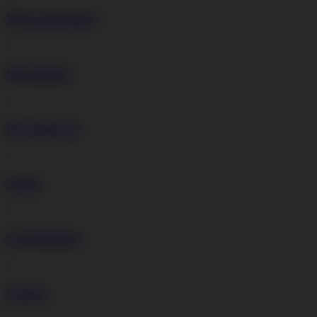
Mosogatógépek
>
Mosógépek
>
Páraelszívók
>
Sütők
>
Szárítógépek
>
Szettek