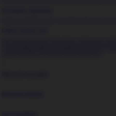
Elektromos főzőlapok
Infralámpa
Mosogatógépek
Sütők
Szabadonálló 
Tartozékok, alkatrészek
Főzőlap tartozék
Hűtő kiegészítő/ tartozék
Mikrosütőkhöz
Mosogatógé
Otthon, barkács, kert
Edények
Edényszettek
Serpenyők
Tepsik
Kerti gépek
Egyéb kerti gépek
mosogatótálcák
Konyhamalacok
Mosogatótálca tartozékok
Rozsdament
csavarbehajtók
Marók
Mérőműszerek
Multifunkciós szerszámok, graví
ventilátorok
Ventilátor, légtechnika tartozékok
Villanybojlerek
<
⨯
Háztartási nagygépek
>
Háztartási kisgépek
>
Ipari készülékek