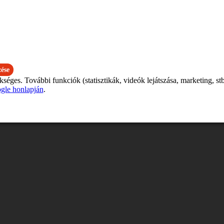
darab nagyháztartási gépet
elésben kell szerepelniük
y szállítási cím adható meg
 minimum bruttó 500.000 Ft-nak kell lennie
nlat kéréshez
ése
ges. További funkciók (statisztikák, videók lejátszása, marketing, stb
gle honlapján
.