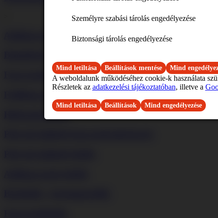
Rendeljen minimum 3 
A tételeknek egy rend
>
Személyre szabási tárolás engedélyezése
A rendeléshez csak eg
A rendelés értékének
Alulfagyasztós hűtők
Biztonsági tárolás engedélyezése
Kattintson ide a csomagajá
Beépíthető borhűtők
Mind letiltása
Beállítások mentése
Mind engedélyez
Fagyasztószekrények
A weboldalunk működéséhez cookie-k használata szüksé
Részletek az
adatkezelési tájékoztatóban
, illetve a
Goo
Felülfagyasztós hűtők
Mind letiltása
Beállítások
Mind engedélyezése
Hűtőszekrények
Pult alá építhető fagyasztószekrények
Pult alá építhető hűtők
Alulfagyasztós hűtők
Borhűtők - bortemperálók
Fagyasztóládák