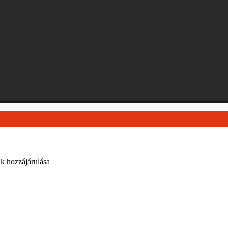
ak hozzájárulása
– most kérje ajánlatunkat
lább 3 darab nagyháztartási gépet (min. 500 000 Ft értékben) és ké
 kedvezményünknek?