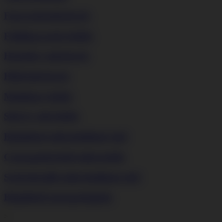
Fagyasztószekrények
Felülfagyasztós hűtők
Humidor szekrények
Hűtőszekrények
Multidoor hűtők
Side by side hűtők
Beépíthető mikrohullámú sütő
Csomagolássérült mikrosütők
Szabadonálló mikrohullámú sütő
Beépíthető mosogatógépek
>