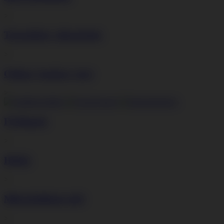
>
Tartozékok, alkatrészek
>
Otthon, barkács, kert
>
Szállítás
Fizetés
Belépés
Főzőlapok
>
Hűtők
>
Mikrohullámú sütő
>