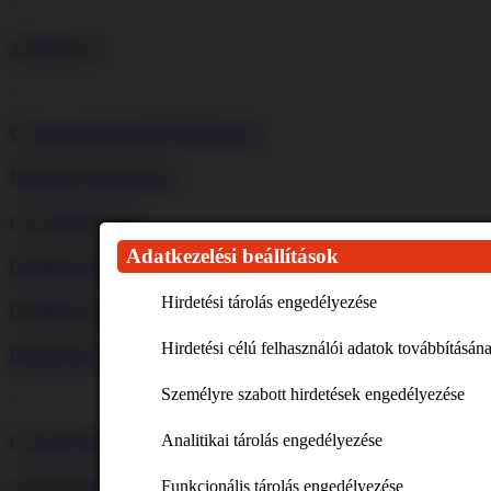
>
Tűzhelyek
>
Csomagolássérült főzőlapok
Dominó főzőlapok
Gáz főzőlapok
Adatkezelési beállítások
Önálló indukciós főzőlapok
Hirdetési tárolás engedélyezése
Önálló kerámia főzőlapok
Hirdetési célú felhasználói adatok továbbításán
Beépíthető hűtők
Csomagban olcsóbb 
Személyre szabott hirdetések engedélyezése
>
Vásároljon egyszerre lega
Csomagolássérült hűtők
Analitikai tárolás engedélyezése
Mik a feltételei az egyedi
Szabadonálló hűtők
Funkcionális tárolás engedélyezése