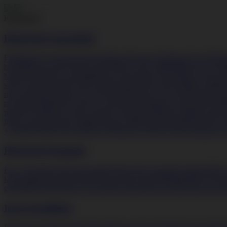
Kategóriák
Háztartási nagygépek
Főzőlapok
Csomagolássérült főzőlapok
Dominó főzőlapok
Gáz főzőla
borhűtők
Fagyasztószekrények
Felülfagyasztós hűtők
Hűtőszekrények
P
bortemperálók
Fagyasztóládák
Fagyasztószekrények
Felülfagyasztós h
sütő
Csomagolássérült mikrosütők
Szabadonálló mikrohullámú sütő
Mo
mosogatógépek
Asztali mosogatógépek
Keskeny mosogatógépek
Norm
mosógépek
Elöltöltős keskeny mosógépek
Elöltöltős mosógépek
Felül
páraelszívók
Mennyezetbe épithető páraelszivók
Pultba építhető párae
fiók
Csomagolássérült sütők
Kompakt sütők
Szárítógépek
Beépíthető sz
+ főzőlap
Tűzhelyek
Gáztűzhelyek
Indukciós tűzhelyek
Kerámialapos t
Háztartási kisgépek
Bwt vízszűrés
Egyéb kiskészülékek
Háztartási tisztítókészülékek
Hűtés,
kisgépek
Húsdarálók
Kávéfőzők
Automata kávéfőzők
Beépíthető kávé
gofrisütők
Turmixgépek
Vízforralók
Légtisztító
Porszívók
Kéziporszívó
Ipari készülékek