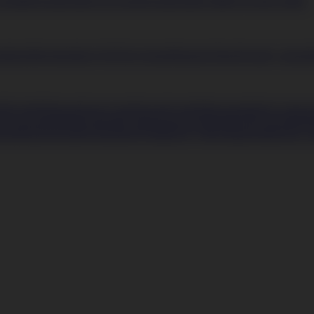
borhűtők
Szabadonálló fagyasztók
Szabadonálló hűtők
Üvegajtós hűtők
pekhez
Mosógépekhez
Neff flex design
Páraelszívóhoz
Porzsák / tartozé
Fűnyírók
Fűrészek
Sövényvágók
Szegélyvágók
Mosogatótálcák-csapok-
es mosogatótálcák
Víztisztító rendszerek
Szerszámok
Egyéb szerszámok
rozók
Sarokcsiszolók
Tartozékok
Ventilátorok, légtechnika
Fürdőszoba ven