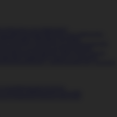
ető hűtők
Alulfagyasztós hűtők
Beépíthető
érült hűtők
Szabadonálló hűtők
Alulfagyasztós hűtők
Borhűtők -
hűtők
Mikrohullámú sütő
Beépíthető mikrohullámú
l mosogatógépek
Csomagolássérült mosogatógépek
Szabadonálló
k
Mosógépek
Csomagolássérült mosógépek
Szabadonálló
elszívók
Kihúzható elszívók
Kürtőbe építhető páraelszivók
Kürtős
oló
Beépíthető sütők
Beépíthető vákuumozó és melegentartó
árítógépek
Szettek
Mosógép + szárító
Összeépíthető sütő + főzőlap
Sütő
fryer
Aprítók
Botmixerek
Egyéb konyhai
ixerek
Kontakt grillek
Robotgépek
Szendvicssütők,
orszívó
Takarítógépek
Vákuumozó gépek
Vasalók