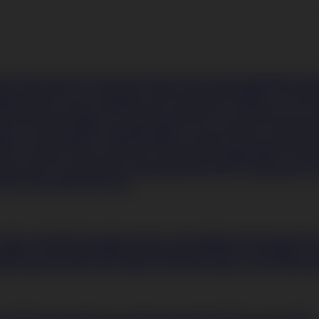
pok
Önálló indukciós főzőlapok
Önálló kerámia főzőlapok
Hűtők
Beépíth
ult alá építhető fagyasztószekrények
Pult alá építhető hűtők
Csomagoláss
űtők
Humidor szekrények
Hűtőszekrények
Multidoor hűtők
Side by side 
sogatógépek
Beépíthető mosogatógépek
Keskeny mosogatógépek
Normá
ál mosogatógépek
Mosógépek
Beépíthető mosógépek
Mosó-szárítógépe
töltős mosógépek
Mosó-szárítógépek
Páraelszívók
Csomagolássérült pára
lszívó
Standard páraelszívók
Sziget páraelszívók
Sütők
Beépíthető gőzpár
árítógépek
Csomagolássérült szárítógépek
Hőszivattyús kondenzációs sz
űzhelyek
Kombinált tűzhelyek
 fűtés, párásítók
Kiskészülék tartozék / kiegészítő
Konyhai kisgépek
Air 
főzők
Kapszulás kávéfőzők
Kávédarálók
Kávéfőzők
Kenyérpirítók
Kézi m
k
Morzsaporszívók
Porzsák nélküli porszívók
Porzsákos porszívók
Robotp