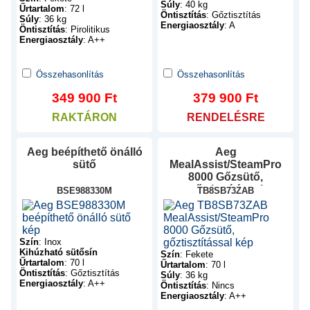
Súly
:
40 kg
Űrtartalom
:
72 l
Öntisztítás
:
Gőztisztítás
Súly
:
36 kg
Energiaosztály
:
A
Öntisztítás
:
Pirolitikus
Energiaosztály
:
A++
Összehasonlítás
Összehasonlítás
349 900
Ft
379 900
Ft
RAKTÁRON
RENDELÉSRE
Aeg
beépíthető önálló
Aeg
sütő
MealAssist/SteamPro
8000 Gőzsütő,
gőztisztítással
BSE988330M
TB8SB73ZAB
Szín
:
Inox
Kihúzható sütősín
Szín
:
Fekete
Űrtartalom
:
70 l
Űrtartalom
:
70 l
Öntisztítás
:
Gőztisztítás
Súly
:
36 kg
Energiaosztály
:
A++
Öntisztítás
:
Nincs
Energiaosztály
:
A++