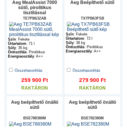
Aeg
MealAssist 7000
Aeg
Beépíthető sütő
sütő, pirolitikus
tisztítással
TE7PB63ZAB
TX7PB63FSB
Szín
:
Fekete
Űrtartalom
:
72 l
Szín
:
Fekete
Súly
:
38 kg
Űrtartalom
:
71 l
Öntisztítás
:
Pirolitikus
Súly
:
35 kg
Energiaosztály
:
A++
Öntisztítás
:
Pirolitikus
Energiaosztály
:
A++
Összehasonlítás
Összehasonlítás
259 900
Ft
279 900
Ft
RAKTÁRON
RAKTÁRON
Aeg
beépíthető önálló
Aeg
beépíthető önálló
sütő
sütő
BSE788380M
BSE782380M