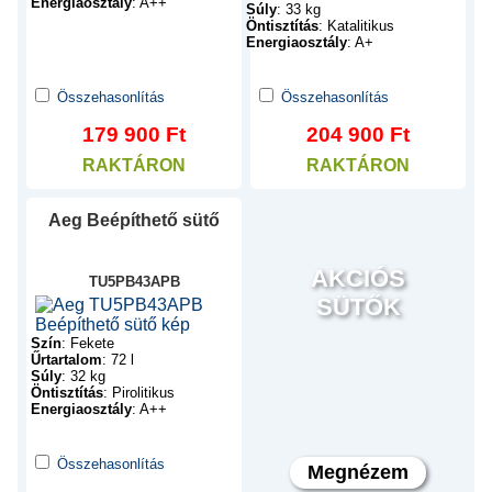
Energiaosztály
:
A++
Súly
:
33 kg
Öntisztítás
:
Katalitikus
Energiaosztály
:
A+
Összehasonlítás
Összehasonlítás
179 900
Ft
204 900
Ft
RAKTÁRON
RAKTÁRON
Aeg
Beépíthető sütő
AKCIÓS
TU5PB43APB
SÜTŐK
Szín
:
Fekete
Űrtartalom
:
72 l
Súly
:
32 kg
Öntisztítás
:
Pirolitikus
Energiaosztály
:
A++
Összehasonlítás
Megnézem