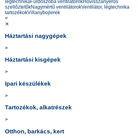
légtechnika
Fürdőszoba ventilátorok
Hővisszanyerős
szellőztetők
Nagymértű ventilátorok
Ventilátor, légtechnika
tartozékok
Villanybojlerek
<
⨯
Háztartási nagygépek
>
Háztartási kisgépek
>
Ipari készülékek
>
Tartozékok, alkatrészek
>
Otthon, barkács, kert