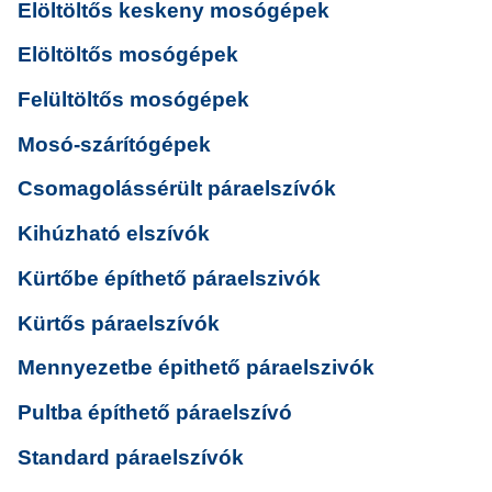
Elöltöltős keskeny mosógépek
Elöltöltős mosógépek
Felültöltős mosógépek
Mosó-szárítógépek
Csomagolássérült páraelszívók
Kihúzható elszívók
Kürtőbe építhető páraelszivók
Kürtős páraelszívók
Mennyezetbe épithető páraelszivók
Pultba építhető páraelszívó
Standard páraelszívók