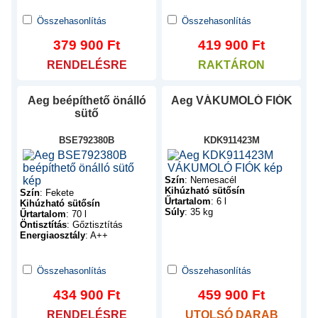
Összehasonlítás
Összehasonlítás
379 900
Ft
419 900
Ft
RENDELÉSRE
RAKTÁRON
Aeg
beépíthető önálló
Aeg
VÁKUMOLÓ FIÓK
sütő
BSE792380B
KDK911423M
Szín
:
Nemesacél
Kihúzható sütősín
Szín
:
Fekete
Űrtartalom
:
6 l
Kihúzható sütősín
Súly
:
35 kg
Űrtartalom
:
70 l
Öntisztítás
:
Gőztisztítás
Energiaosztály
:
A++
Összehasonlítás
Összehasonlítás
434 900
Ft
459 900
Ft
RENDELÉSRE
UTOLSÓ DARAB