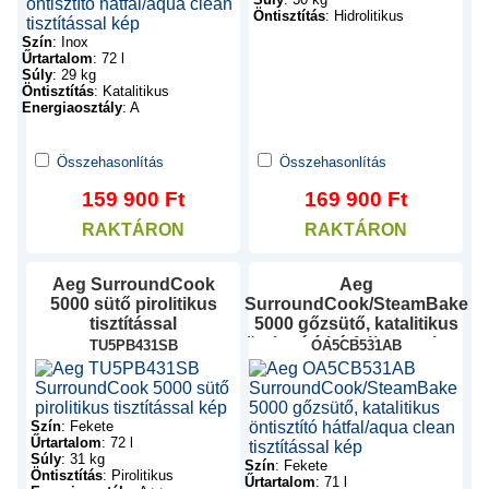
Öntisztítás
:
Hidrolitikus
Szín
:
Inox
Űrtartalom
:
72 l
Súly
:
29 kg
Öntisztítás
:
Katalitikus
Energiaosztály
:
A
Összehasonlítás
Összehasonlítás
159 900
Ft
169 900
Ft
RAKTÁRON
RAKTÁRON
Aeg
SurroundCook
Aeg
5000 sütő pirolitikus
SurroundCook/SteamBake
tisztítással
5000 gőzsütő, katalitikus
öntisztító hátfal/aqua clean
TU5PB431SB
OA5CB531AB
tisztítással
Szín
:
Fekete
Űrtartalom
:
72 l
Súly
:
31 kg
Szín
:
Fekete
Öntisztítás
:
Pirolitikus
Űrtartalom
:
71 l