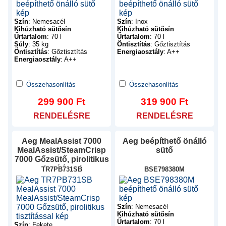
Szín
:
Nemesacél
Szín
:
Inox
Kihúzható sütősín
Kihúzható sütősín
Űrtartalom
:
70 l
Űrtartalom
:
70 l
Súly
:
35 kg
Öntisztítás
:
Gőztisztítás
Öntisztítás
:
Gőztisztítás
Energiaosztály
:
A++
Energiaosztály
:
A++
Összehasonlítás
Összehasonlítás
299 900
Ft
319 900
Ft
RENDELÉSRE
RENDELÉSRE
Aeg
MealAssist 7000
Aeg
beépíthető önálló
MealAssist/SteamCrisp
sütő
7000 Gőzsütő, pirolitikus
tisztítással
TR7PB731SB
BSE798380M
Szín
:
Nemesacél
Kihúzható sütősín
Űrtartalom
:
70 l
Szín
:
Fekete