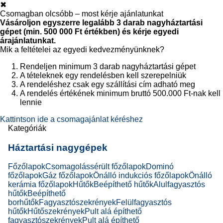
✖
Csomagban olcsóbb – most kérje ajánlatunkat
Vásároljon egyszerre legalább 3 darab nagyháztartási
gépet (min. 500 000 Ft értékben) és kérje egyedi
árajánlatunkat.
Mik a feltételei az egyedi kedvezményünknek?
Rendeljen minimum 3 darab nagyháztartási gépet
A tételeknek egy rendelésben kell szerepelniük
A rendeléshez csak egy szállítási cím adható meg
A rendelés értékének minimum bruttó 500.000 Ft-nak kell
lennie
Kattintson ide a csomagajánlat kéréshez
Kategóriák
Háztartási nagygépek
Főzőlapok
Csomagolássérült főzőlapok
Dominó
főzőlapok
Gáz főzőlapok
Önálló indukciós főzőlapok
Önálló
kerámia főzőlapok
Hűtők
Beépíthető hűtők
Alulfagyasztós
hűtők
Beépíthető
borhűtők
Fagyasztószekrények
Felülfagyasztós
hűtők
Hűtőszekrények
Pult alá építhető
fagyasztószekrények
Pult alá építhető