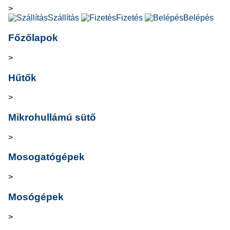
>
Szállítás
Fizetés
Belépés
Főzőlapok
>
Hűtők
>
Mikrohullámú sütő
>
Mosogatógépek
>
Mosógépek
>