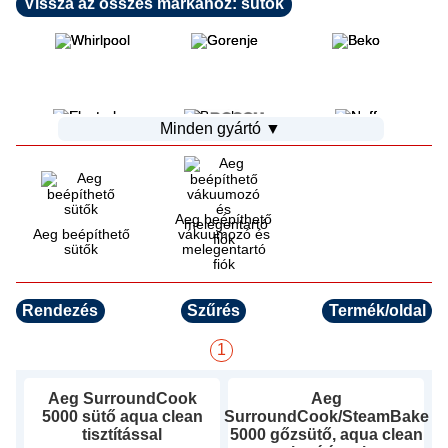
Vissza az összes márkához: sütők
Minden gyártó ▼
Aeg beépíthető
Aeg beépíthető
vákuumozó és
sütők
melegentartó
fiók
Rendezés
Szűrés
Termék/oldal
1
Aeg
SurroundCook
Aeg
5000 sütő aqua clean
SurroundCook/SteamBake
tisztítással
5000 gőzsütő, aqua clean