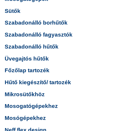
Sütők
Szabadonálló borhűtők
Szabadonálló fagyasztók
Szabadonálló hűtők
Üvegajtós hűtők
Főzőlap tartozék
Hűtő kiegészítő/ tartozék
Mikrosütőkhöz
Mosogatógépekhez
Mosógépekhez
Neff flex design