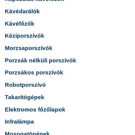
Kávédarálók
Kávéfőzők
Kéziporszívók
Morzsaporszívók
Porzsák nélküli porszívók
Porzsákos porszívók
Robotporszívó
Takarítógépek
Elektromos főzőlapok
Infralámpa
Mosogatógépek