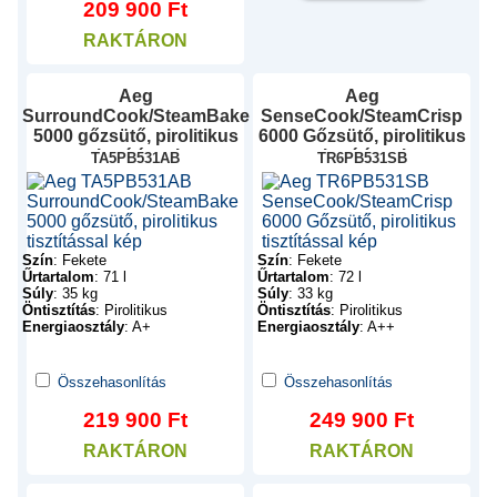
209 900
Ft
RAKTÁRON
Aeg
Aeg
SurroundCook/SteamBake
SenseCook/SteamCrisp
5000 gőzsütő, pirolitikus
6000 Gőzsütő, pirolitikus
tisztítással
tisztítással
TA5PB531AB
TR6PB531SB
Szín
:
Fekete
Szín
:
Fekete
Űrtartalom
:
71 l
Űrtartalom
:
72 l
Súly
:
35 kg
Súly
:
33 kg
Öntisztítás
:
Pirolitikus
Öntisztítás
:
Pirolitikus
Energiaosztály
:
A+
Energiaosztály
:
A++
Összehasonlítás
Összehasonlítás
219 900
Ft
249 900
Ft
RAKTÁRON
RAKTÁRON