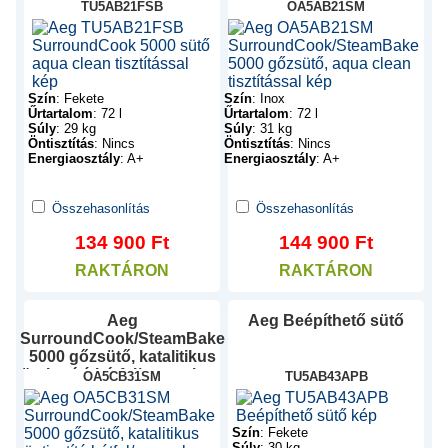
tisztítással
TU5AB21FSB
OA5AB21SM
Szín
:
Fekete
Szín
:
Inox
Űrtartalom
:
72 l
Űrtartalom
:
72 l
Súly
:
29 kg
Súly
:
31 kg
Öntisztítás
:
Nincs
Öntisztítás
:
Nincs
Energiaosztály
:
A+
Energiaosztály
:
A+
Összehasonlítás
Összehasonlítás
134 900
Ft
144 900
Ft
RAKTÁRON
RAKTÁRON
Aeg
Aeg
Beépíthető sütő
SurroundCook/SteamBake
5000 gőzsütő, katalitikus
öntisztító hátfal/aqua clean
OA5CB31SM
TU5AB43APB
tisztítással
Szín
:
Fekete
Súly
:
30 kg