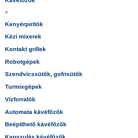
Kávéfőzők
>
Kenyérpirítók
Kézi mixerek
Kontakt grillek
Robotgépek
Szendvicssütők, gofrisütők
Turmixgépek
Vízforralók
Automata kávéfőzők
Beépíthető kávéfőzők
Kapszulás kávéfőzők