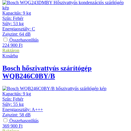
Kapacitás
:
9 kg
Szín
:
Fehér
Súly
:
53 kg
Energiaosztály
:
C
Zajszint
:
64 dB
Összehasonlítás
224 900
Ft
Raktáron
Kosárba
Bosch
hőszivattyús szárítógép
WQB246C0BY/B
Kapacitás
:
9 kg
Szín
:
Fehér
Súly
:
55 kg
Energiaosztály
:
A+++
Zajszint
:
58 dB
Összehasonlítás
369 900
Ft