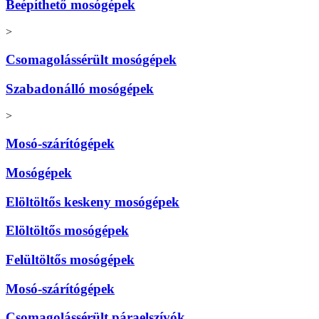
Beépíthető mosógépek
>
Csomagolássérült mosógépek
Szabadonálló mosógépek
>
Mosó-szárítógépek
Mosógépek
Elöltöltős keskeny mosógépek
Elöltöltős mosógépek
Felültöltős mosógépek
Mosó-szárítógépek
Csomagolássérült páraelszívók