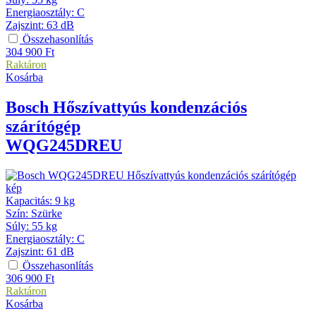
Energiaosztály
:
C
Zajszint
:
63 dB
Összehasonlítás
304 900
Ft
Raktáron
Kosárba
Bosch
Hőszívattyús kondenzációs
szárítógép
WQG245DREU
Kapacitás
:
9 kg
Szín
:
Szürke
Súly
:
55 kg
Energiaosztály
:
C
Zajszint
:
61 dB
Összehasonlítás
306 900
Ft
Raktáron
Kosárba