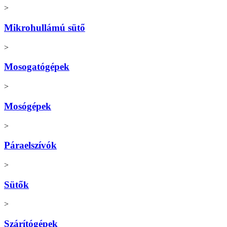
>
Mikrohullámú sütő
>
Mosogatógépek
>
Mosógépek
>
Páraelszívók
>
Sütők
>
Szárítógépek