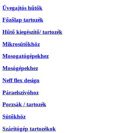
Üvegajtós hűtők
Főzőlap tartozék
Hűtő kiegészítő/ tartozék
Mikrosütőkhöz
Mosogatógépekhez
Mosógépekhez
Neff flex design
Páraelszívóhoz
Porzsák / tartozék
Sütőkhöz
Szárítógép tartozékok