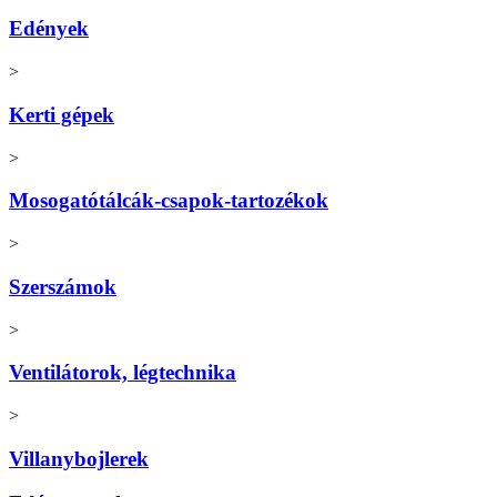
Edények
>
Kerti gépek
>
Mosogatótálcák-csapok-tartozékok
>
Szerszámok
>
Ventilátorok, légtechnika
>
Villanybojlerek