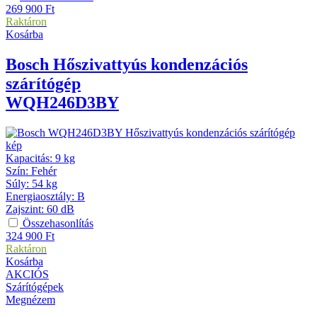
269 900
Ft
Raktáron
Kosárba
Bosch
Hőszivattyús kondenzációs
szárítógép
WQH246D3BY
Kapacitás
:
9 kg
Szín
:
Fehér
Súly
:
54 kg
Energiaosztály
:
B
Zajszint
:
60 dB
Összehasonlítás
324 900
Ft
Raktáron
Kosárba
AKCIÓS
Szárítógépek
Megnézem