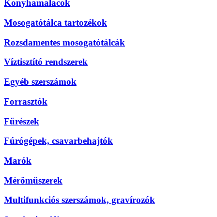
Konyhamalacok
Mosogatótálca tartozékok
Rozsdamentes mosogatótálcák
Víztisztító rendszerek
Egyéb szerszámok
Forrasztók
Fűrészek
Fúrógépek, csavarbehajtók
Marók
Mérőműszerek
Multifunkciós szerszámok, gravírozók