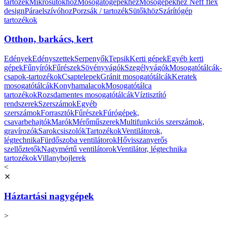
tartozék
Mikrosütőkhöz
Mosogatógépekhez
Mosógépekhez
Neff flex
design
Páraelszívóhoz
Porzsák / tartozék
Sütőkhöz
Szárítógép
tartozékok
Otthon, barkács, kert
Edények
Edényszettek
Serpenyők
Tepsik
Kerti gépek
Egyéb kerti
gépek
Fűnyírók
Fűrészek
Sövényvágók
Szegélyvágók
Mosogatótálcák-
csapok-tartozékok
Csaptelepek
Gránit mosogatótálcák
Keratek
mosogatótálcák
Konyhamalacok
Mosogatótálca
tartozékok
Rozsdamentes mosogatótálcák
Víztisztító
rendszerek
Szerszámok
Egyéb
szerszámok
Forrasztók
Fűrészek
Fúrógépek,
csavarbehajtók
Marók
Mérőműszerek
Multifunkciós szerszámok,
gravírozók
Sarokcsiszolók
Tartozékok
Ventilátorok,
légtechnika
Fürdőszoba ventilátorok
Hővisszanyerős
szellőztetők
Nagymértű ventilátorok
Ventilátor, légtechnika
tartozékok
Villanybojlerek
<
⨯
Háztartási nagygépek
>