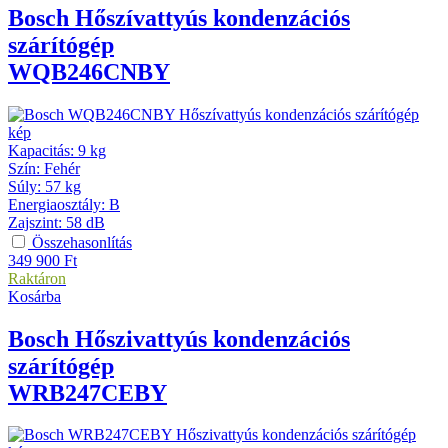
Bosch
Hőszívattyús kondenzációs
szárítógép
WQB246CNBY
Kapacitás
:
9 kg
Szín
:
Fehér
Súly
:
57 kg
Energiaosztály
:
B
Zajszint
:
58 dB
Összehasonlítás
349 900
Ft
Raktáron
Kosárba
Bosch
Hőszivattyús kondenzációs
szárítógép
WRB247CEBY