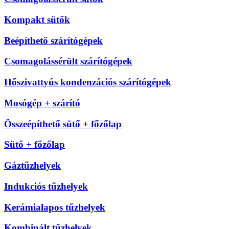
Kompakt sütők
Beépíthető szárítógépek
Csomagolássérült szárítógépek
Hőszivattyús kondenzációs szárítógépek
Mosógép + szárító
Összeépíthető sütő + főzőlap
Sütő + főzőlap
Gáztűzhelyek
Indukciós tűzhelyek
Kerámialapos tűzhelyek
Kombinált tűzhelyek