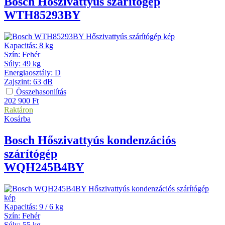
Bosch
Hőszivattyús szárítógép
WTH85293BY
Kapacitás
:
8 kg
Szín
:
Fehér
Súly
:
49 kg
Energiaosztály
:
D
Zajszint
:
63 dB
Összehasonlítás
202 900
Ft
Raktáron
Kosárba
Bosch
Hőszivattyús kondenzációs
szárítógép
WQH245B4BY
Kapacitás
:
9 / 6 kg
Szín
:
Fehér
Súly
:
55 kg