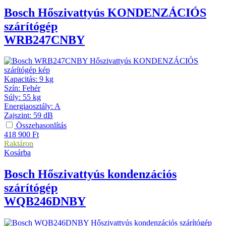
Bosch
Hőszivattyús KONDENZÁCIÓS
szárítógép
WRB247CNBY
Kapacitás
:
9 kg
Szín
:
Fehér
Súly
:
55 kg
Energiaosztály
:
A
Zajszint
:
59 dB
Összehasonlítás
418 900
Ft
Raktáron
Kosárba
Bosch
Hőszivattyús kondenzációs
szárítógép
WQB246DNBY