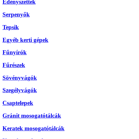
Edényszettek
Serpenyők
Tepsik
Egyéb kerti gépek
Fűnyírók
Fűrészek
Sövényvágók
Szegélyvágók
Csaptelepek
Gránit mosogatótálcák
Keratek mosogatótálcák