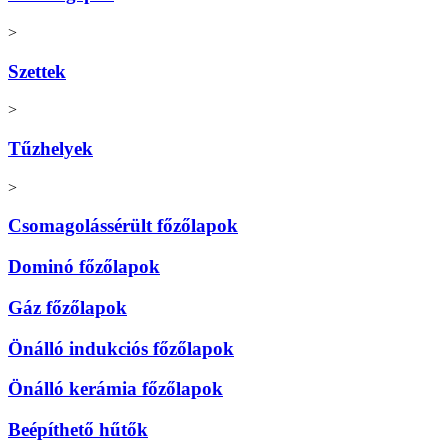
>
Szettek
>
Tűzhelyek
>
Csomagolássérült főzőlapok
Dominó főzőlapok
Gáz főzőlapok
Önálló indukciós főzőlapok
Önálló kerámia főzőlapok
Beépíthető hűtők