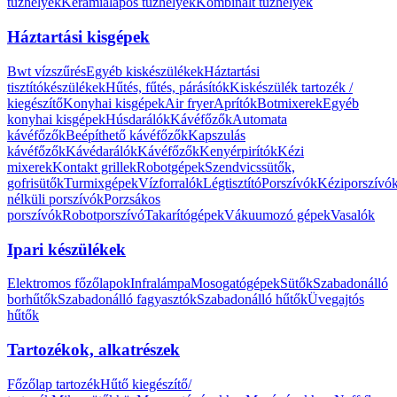
tűzhelyek
Kerámialapos tűzhelyek
Kombinált tűzhelyek
Háztartási kisgépek
Bwt vízszűrés
Egyéb kiskészülékek
Háztartási
tisztítókészülékek
Hűtés, fűtés, párásítók
Kiskészülék tartozék /
kiegészítő
Konyhai kisgépek
Air fryer
Aprítók
Botmixerek
Egyéb
konyhai kisgépek
Húsdarálók
Kávéfőzők
Automata
kávéfőzők
Beépíthető kávéfőzők
Kapszulás
kávéfőzők
Kávédarálók
Kávéfőzők
Kenyérpirítók
Kézi
mixerek
Kontakt grillek
Robotgépek
Szendvicssütők,
gofrisütők
Turmixgépek
Vízforralók
Légtisztító
Porszívók
Kéziporszívó
nélküli porszívók
Porzsákos
porszívók
Robotporszívó
Takarítógépek
Vákuumozó gépek
Vasalók
Ipari készülékek
Elektromos főzőlapok
Infralámpa
Mosogatógépek
Sütők
Szabadonálló
borhűtők
Szabadonálló fagyasztók
Szabadonálló hűtők
Üvegajtós
hűtők
Tartozékok, alkatrészek
Főzőlap tartozék
Hűtő kiegészítő/