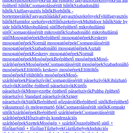
hűtők
Hűtőszekrények
Pult alá építhető fagyasztószekrények
Pult alá
építhető hűtők
Csomagolássérült hűtők
Szabadonálló
hűtők
Alulfagyasztós hűtők
Borhűtők -
bortemperálók
Fagyasztóládák
Fagyasztószekrények
Felülfagyasztós
hűtők
Humidor szekrények
Hűtőszekrények
Multidoor hűtők
Side by
side hűtők
Mikrohullámú sütő
Beépíthető mikrohullámú
sütő
Csomagolássérült mikrosütők
Szabadonálló mikrohullámú
sütő
Mosogatógépek
Beépíthető mosogatógépek
Keskeny
mosogatógépek
Normál mosogatógépek
Csomagolássérült
mosogatógépek
Szabadonálló mosogatógépek
Asztali
mosogatógépek
Keskeny mosogatógépek
Normál
mosogatógépek
Mosógépek
Beépíthető mosógépek
Mosó-
szárítógépek
Mosógépek
Csomagolássérült mosógépek
Szabadonálló
mosógépek
Elöltöltős keskeny mosógépek
Elöltöltős
mosógépek
Felültöltős mosógépek
Mosó-
szárítógépek
Páraelszívók
Csomagolássérült páraelszívók
Kihúzható
elszívók
Kürtőbe építhető páraelszivók
Kürtős
páraelszívók
Mennyezetbe épithető páraelszivók
Pultba építhető
páraelszívó
Standard páraelszívók
Sziget
páraelszívók
Sütők
Beépíthető gőzpároló
Beépíthető sütők
Beépíthető
vákuumozó és melegentartó fiók
Csomagolássérült sütők
Kompakt
sütők
Szárítógépek
Beépíthető szárítógépek
Csomagolássérült
szárítógépek
Hőszivattyús kondenzációs
szárítógépek
Szettek
Mosógép + szárító
Összeépíthető sütő +
főzőlap
Sütő + főzőlap
Tűzhelyek
Gáztűzhelyek
Indukciós