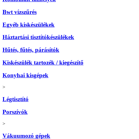
Bwt vízszűrés
Egyéb kiskészülékek
Háztartási tisztítókészülékek
Hűtés, fűtés, párásítók
Kiskészülék tartozék / kiegészítő
Konyhai kisgépek
>
Légtisztító
Porszívók
>
Vákuumozó gépek