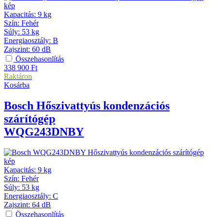
Kapacitás
:
9 kg
Szín
:
Fehér
Súly
:
53 kg
Energiaosztály
:
B
Zajszint
:
60 dB
Összehasonlítás
338 900
Ft
Raktáron
Kosárba
Bosch
Hőszivattyús kondenzációs
szárítógép
WQG243DNBY
Kapacitás
:
9 kg
Szín
:
Fehér
Súly
:
53 kg
Energiaosztály
:
C
Zajszint
:
64 dB
Összehasonlítás