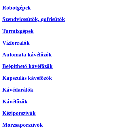
Robotgépek
Szendvicssütők, gofrisütők
Turmixgépek
Vízforralók
Automata kávéfőzők
Beépíthető kávéfőzők
Kapszulás kávéfőzők
Kávédarálók
Kávéfőzők
Kéziporszívók
Morzsaporszívók