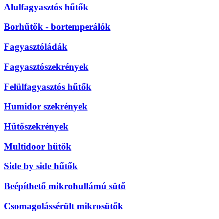
Alulfagyasztós hűtők
Borhűtők - bortemperálók
Fagyasztóládák
Fagyasztószekrények
Felülfagyasztós hűtők
Humidor szekrények
Hűtőszekrények
Multidoor hűtők
Side by side hűtők
Beépíthető mikrohullámú sütő
Csomagolássérült mikrosütők