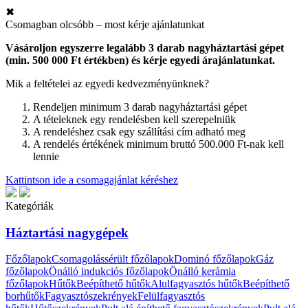
✖
Csomagban olcsóbb – most kérje ajánlatunkat
Vásároljon egyszerre legalább 3 darab nagyháztartási gépet
(min. 500 000 Ft értékben) és kérje egyedi árajánlatunkat.
Mik a feltételei az egyedi kedvezményünknek?
Rendeljen minimum 3 darab nagyháztartási gépet
A tételeknek egy rendelésben kell szerepelniük
A rendeléshez csak egy szállítási cím adható meg
A rendelés értékének minimum bruttó 500.000 Ft-nak kell
lennie
Kattintson ide a csomagajánlat kéréshez
Kategóriák
Háztartási nagygépek
Főzőlapok
Csomagolássérült főzőlapok
Dominó főzőlapok
Gáz
főzőlapok
Önálló indukciós főzőlapok
Önálló kerámia
főzőlapok
Hűtők
Beépíthető hűtők
Alulfagyasztós hűtők
Beépíthető
borhűtők
Fagyasztószekrények
Felülfagyasztós