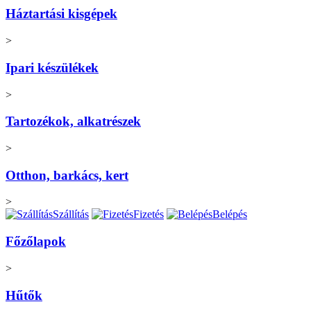
Háztartási kisgépek
>
Ipari készülékek
>
Tartozékok, alkatrészek
>
Otthon, barkács, kert
>
Szállítás
Fizetés
Belépés
Főzőlapok
>
Hűtők