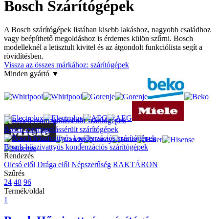
Bosch Szárítógépek
A Bosch szárítógépek listában kisebb lakáshoz, nagyobb családhoz
vagy beépíthető megoldáshoz is érdemes külön szűrni. Bosch
modelleknél a letisztult kivitel és az átgondolt funkciólista segít a
rövidítésben.
Vissza az összes márkához: szárítógépek
Minden gyártó ▼
Bosch csomagolássérült szárítógépek
Bosch hőszivattyús kondenzációs szárítógépek
Rendezés
Olcsó elől
Drága elől
Népszerűség
RAKTÁRON
Szűrés
24
48
96
Termék/oldal
1