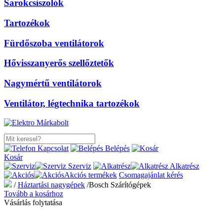
Sarokcsiszolók
Tartozékok
Fürdőszoba ventilátorok
Hővisszanyerős szellőztetők
Nagymértű ventilátorok
Ventilátor, légtechnika tartozékok
Kapcsolat
Belépés
Kosár
Szerviz
Alkatrész
Akciós termékek
Csomagajánlat kérés
/
Háztartási nagygépek
/
Bosch Szárítógépek
Tovább a kosárhoz
Vásárlás folytatása