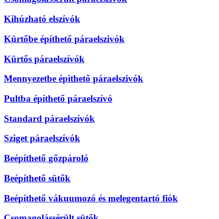
Kihúzható elszívók
Kürtőbe építhető páraelszivók
Kürtős páraelszívók
Mennyezetbe épithető páraelszivók
Pultba építhető páraelszívó
Standard páraelszívók
Sziget páraelszívók
Beépíthető gőzpároló
Beépíthető sütők
Beépíthető vákuumozó és melegentartó fiók
Csomagolássérült sütők