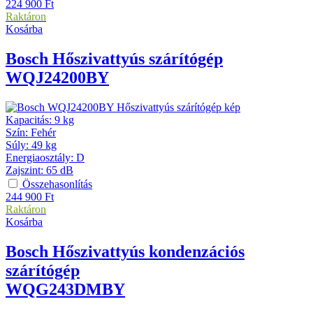
224 900
Ft
Raktáron
Kosárba
Bosch
Hőszivattyús szárítógép
WQJ24200BY
Kapacitás
:
9 kg
Szín
:
Fehér
Súly
:
49 kg
Energiaosztály
:
D
Zajszint
:
65 dB
Összehasonlítás
244 900
Ft
Raktáron
Kosárba
Bosch
Hőszivattyús kondenzációs
szárítógép
WQG243DMBY