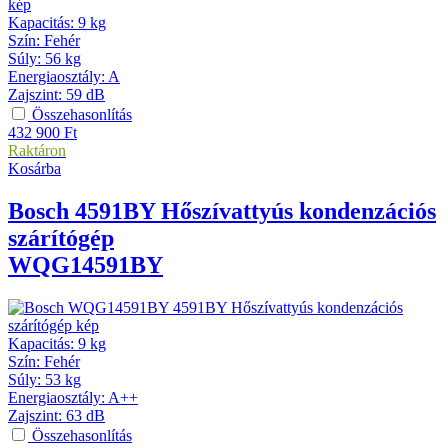
Kapacitás
:
9 kg
Szín
:
Fehér
Súly
:
56 kg
Energiaosztály
:
A
Zajszint
:
59 dB
Összehasonlítás
432 900
Ft
Raktáron
Kosárba
Bosch
4591BY Hőszívattyús kondenzációs
szárítógép
WQG14591BY
Kapacitás
:
9 kg
Szín
:
Fehér
Súly
:
53 kg
Energiaosztály
:
A++
Zajszint
:
63 dB
Összehasonlítás