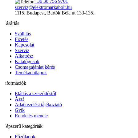
+36 30 756 9701
szerviz@elektromarkabolt.hu
1115. Budapest, Bartók Béla út 133-135.
Vásárlás
Szállítás
Fizetés
Kapcsolat
Szerviz
Alkatrész
Katalógusok
Csomagajánlat kérés
Temékadatlapok
Információk
Elállás a szerződéstől
Ászf
Adatkezelési tájékoztató
Gyik
Rendelés menete
Népszerű kategóriák
Főzőlapok