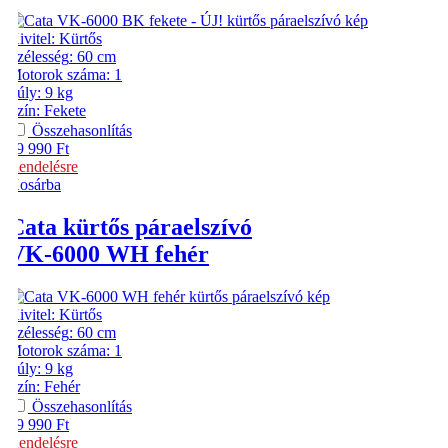
Kivitel
:
Kürtős
Szélesség
:
60 cm
Motorok száma
:
1
Súly
:
9 kg
Szín
:
Fekete
Összehasonlítás
39 990
Ft
Rendelésre
Kosárba
Cata
kürtős páraelszívó
VK-6000 WH fehér
Kivitel
:
Kürtős
Szélesség
:
60 cm
Motorok száma
:
1
Súly
:
9 kg
Szín
:
Fehér
Összehasonlítás
39 990
Ft
Rendelésre