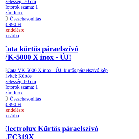
Szélesség
:
70 cm
Motorok száma
:
1
Szín
:
Inox
Összehasonlítás
54 990
Ft
Rendelésre
Kosárba
Cata
kürtős páraelszívó
VK-5000 X inox - ÚJ!
Kivitel
:
Kürtős
Szélesség
:
60 cm
Motorok száma
:
1
Szín
:
Inox
Összehasonlítás
54 990
Ft
Rendelésre
Kosárba
Electrolux
Kürtős páraelszívó
LFC319X