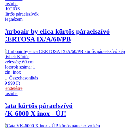
Kosárba
AKCIÓS
Kürtős páraelszívók
Megnézem
Turboair by elica
kürtős páraelszívó
CERTOSA IX/A/60/PB
Kivitel
:
Kürtős
Szélesség
:
60 cm
Motorok száma
:
1
Szín
:
Inox
Összehasonlítás
39 990
Ft
Rendelésre
Kosárba
Cata
kürtős páraelszívó
VK-6000 X inox - ÚJ!