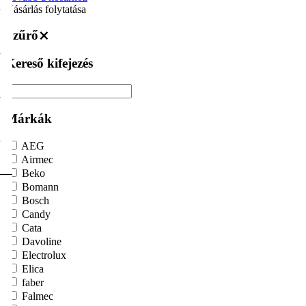
>
Vásárlás folytatása
Szűrő
⨯
>
Kereső kifejezés
>
Márkák
>
AEG
Airmec
Beko
Bomann
Bosch
Candy
Cata
Davoline
Electrolux
Elica
faber
Falmec