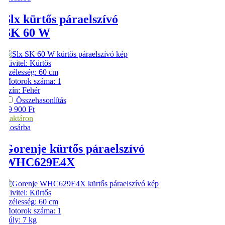
Slx
kürtős páraelszívó
SK 60 W
Kivitel
:
Kürtős
Szélesség
:
60 cm
Motorok száma
:
1
Szín
:
Fehér
Összehasonlítás
29 900
Ft
Raktáron
Kosárba
Gorenje
kürtős páraelszívó
WHC629E4X
Kivitel
:
Kürtős
Szélesség
:
60 cm
Motorok száma
:
1
Súly
:
7 kg