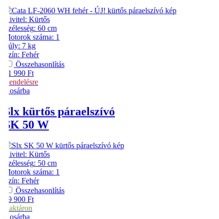
Kivitel
:
Kürtős
Szélesség
:
60 cm
Motorok száma
:
1
Súly
:
7 kg
Szín
:
Fehér
Összehasonlítás
21 990
Ft
Rendelésre
Kosárba
Slx
kürtős páraelszívó
SK 50 W
Kivitel
:
Kürtős
Szélesség
:
50 cm
Motorok száma
:
1
Szín
:
Fehér
Összehasonlítás
29 900
Ft
Raktáron
Kosárba