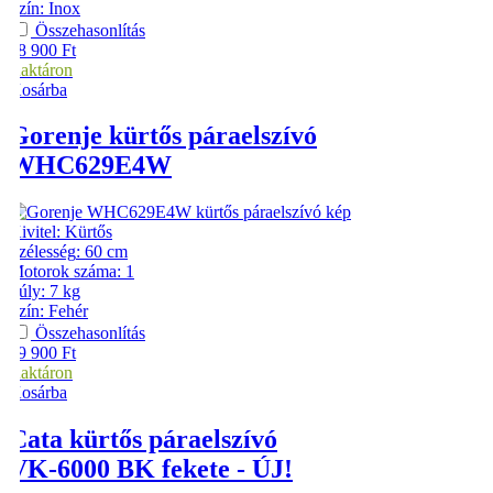
Szín
:
Inox
Összehasonlítás
38 900
Ft
Raktáron
Kosárba
Gorenje
kürtős páraelszívó
WHC629E4W
Kivitel
:
Kürtős
Szélesség
:
60 cm
Motorok száma
:
1
Súly
:
7 kg
Szín
:
Fehér
Összehasonlítás
39 900
Ft
Raktáron
Kosárba
Cata
kürtős páraelszívó
VK-6000 BK fekete - ÚJ!