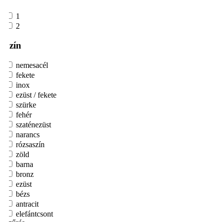
1
2
Szín
nemesacél
fekete
inox
ezüst / fekete
szürke
fehér
szaténezüst
narancs
rózsaszín
zöld
barna
bronz
ezüst
bézs
antracit
elefántcsont