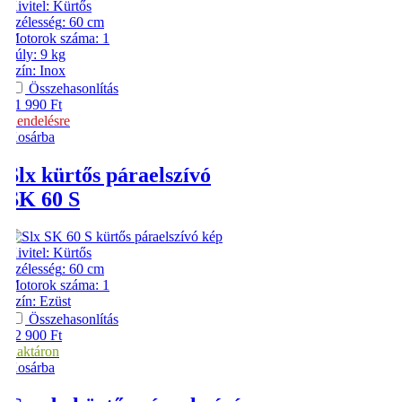
Kivitel
:
Kürtős
Szélesség
:
60 cm
Motorok száma
:
1
Súly
:
9 kg
Szín
:
Inox
Összehasonlítás
41 990
Ft
Rendelésre
Kosárba
Slx
kürtős páraelszívó
SK 60 S
Kivitel
:
Kürtős
Szélesség
:
60 cm
Motorok száma
:
1
Szín
:
Ezüst
Összehasonlítás
42 900
Ft
Raktáron
Kosárba