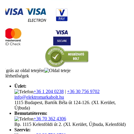
Ugrás az oldal tetejére
Elérhetőségek
Üzlet:
+36 1 204 0238
|
+36 30 756 9702
info@elektromarkabolt.hu
1115 Budapest, Bartók Béla út 124-126. (XI. Kerület,
Újbuda)
Bemutatóterem:
+36 70 362 4306
Bp. 1115 Kelenföldi út 2. (XI. Kerület, Újbuda, Kelenföld)
Szerviz: