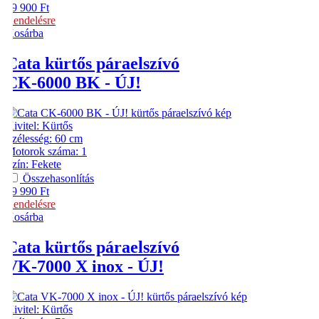
49 900
Ft
Rendelésre
Kosárba
Cata
kürtős páraelszívó
CK-6000 BK - ÚJ!
Kivitel
:
Kürtős
Szélesség
:
60 cm
Motorok száma
:
1
Szín
:
Fekete
Összehasonlítás
49 990
Ft
Rendelésre
Kosárba
Cata
kürtős páraelszívó
VK-7000 X inox - ÚJ!
Kivitel
:
Kürtős