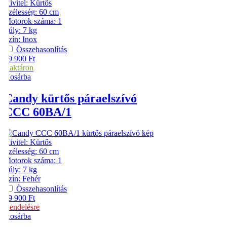
Kivitel
:
Kürtős
Szélesség
:
60 cm
Motorok száma
:
1
Súly
:
7 kg
Szín
:
Inox
Összehasonlítás
49 900
Ft
Raktáron
Kosárba
Candy
kürtős páraelszívó
CCC 60BA/1
Kivitel
:
Kürtős
Szélesség
:
60 cm
Motorok száma
:
1
Súly
:
7 kg
Szín
:
Fehér
Összehasonlítás
49 900
Ft
Rendelésre
Kosárba