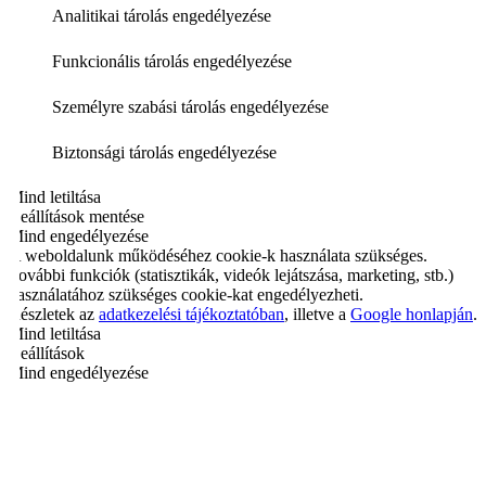
Analitikai tárolás engedélyezése
Funkcionális tárolás engedélyezése
Személyre szabási tárolás engedélyezése
Biztonsági tárolás engedélyezése
Mind letiltása
Beállítások mentése
Mind engedélyezése
A weboldalunk működéséhez cookie-k használata szükséges.
További funkciók (statisztikák, videók lejátszása, marketing, stb.)
használatához szükséges cookie-kat engedélyezheti.
Részletek az
adatkezelési tájékoztatóban
, illetve a
Google honlapján
.
Mind letiltása
Beállítások
Mind engedélyezése