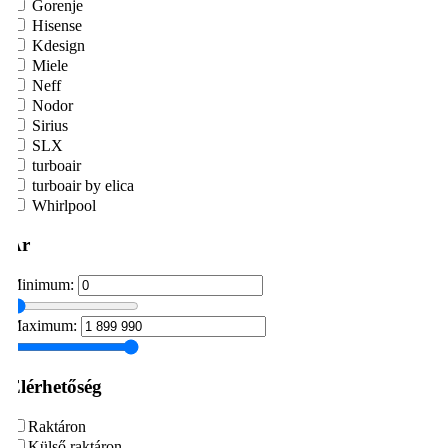
Gorenje
Hisense
Kdesign
Miele
Neff
Nodor
Sirius
SLX
turboair
turboair by elica
Whirlpool
Ár
Minimum:
Maximum:
Elérhetőség
Raktáron
Külső raktáron