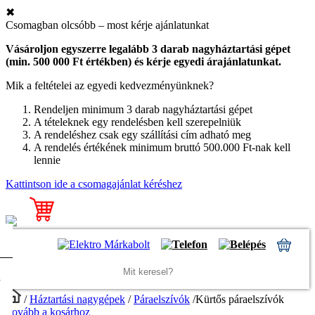
✖
Csomagban olcsóbb – most kérje ajánlatunkat
Vásároljon egyszerre legalább 3 darab nagyháztartási gépet
(min. 500 000 Ft értékben) és kérje egyedi árajánlatunkat.
Mik a feltételei az egyedi kedvezményünknek?
Rendeljen minimum 3 darab nagyháztartási gépet
A tételeknek egy rendelésben kell szerepelniük
A rendeléshez csak egy szállítási cím adható meg
A rendelés értékének minimum bruttó 500.000 Ft-nak kell
lennie
Kattintson ide a csomagajánlat kéréshez
⨯
>
/
Háztartási nagygépek
/
Páraelszívók
/
Kürtős páraelszívók
Tovább a kosárhoz