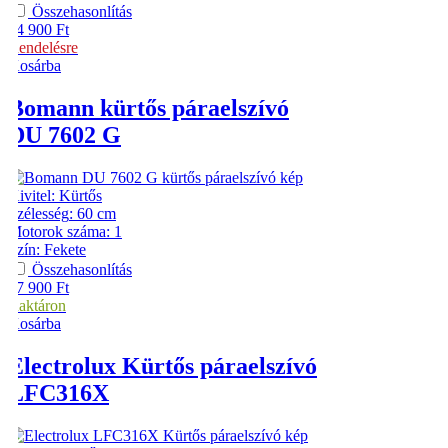
Összehasonlítás
44 900
Ft
Rendelésre
Kosárba
Bomann
kürtős páraelszívó
DU 7602 G
Kivitel
:
Kürtős
Szélesség
:
60 cm
Motorok száma
:
1
Szín
:
Fekete
Összehasonlítás
47 900
Ft
Raktáron
Kosárba
Electrolux
Kürtős páraelszívó
LFC316X