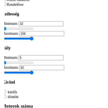
Rendelésre
Szélesség
Minimum:
Maximum:
Súly
Minimum:
Maximum:
Kivitel
kürtős
döntött
Motorok száma