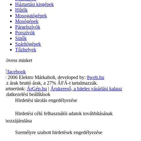
Háztartási kisgépek
Hűtők
Mosogatógépek
Mosógépek
Páraelszívók
Porszívók
Sütők
Szárítógépek
Tűzhelyek
Kövess minket
© 2006 Elektro Márkabolt, developed by:
8web.hu
Az árak bruttó árak, a 27% ÁFÁ-t tartalmazzák.
Partnerünk:
ÁrGép.hu
|
Árukereső, a hiteles vásárlási kalauz
Adatkezelési beállítások
Hirdetési tárolás engedélyezése
Hirdetési célú felhasználói adatok továbbításának
hozzájárulása
Személyre szabott hirdetések engedélyezése