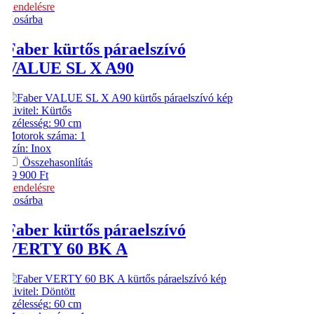
Rendelésre
Kosárba
Faber
kürtős páraelszívó
VALUE SL X A90
Kivitel
:
Kürtős
Szélesség
:
90 cm
Motorok száma
:
1
Szín
:
Inox
Összehasonlítás
59 900
Ft
Rendelésre
Kosárba
Faber
kürtős páraelszívó
VERTY 60 BK A
Kivitel
:
Döntött
Szélesség
:
60 cm