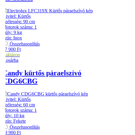
Kivitel
:
Kürtős
Szélesség
:
90 cm
Motorok száma
:
1
Súly
:
9 kg
Szín
:
Inox
Összehasonlítás
57 900
Ft
Raktáron
Kosárba
Candy
kürtős páraelszívó
CDG6CBG
Kivitel
:
Kürtős
Szélesség
:
60 cm
Motorok száma
:
1
Súly
:
10 kg
Szín
:
Fekete
Összehasonlítás
59 900
Ft