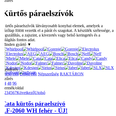
Szűrés
Kürtős páraelszívók
Kürtős páraelszívók látványosabb konyhai elemek, amelyek a
főzőlap fölött vezetik el a párát és szagokat. A készülék szélessége, a
légszállítás, a zajszint, a kivezetés vagy belső keringetés és a
világítás fontos adat.
Minden gyártó ▼
Rendezés
Olcsó elől
Drága elől
Népszerűség
RAKTÁRON
Szűrés
24
48
96
Termék/oldal
1
2
3
4
5
6
7
Következő
Utolsó
Cata
kürtős páraelszívó
LF-2060 WH fehér - ÚJ!