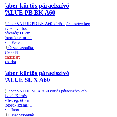
Faber
kürtős páraelszívó
VALUE PB BK A60
Kivitel
:
Kürtős
Szélesség
:
60 cm
Motorok száma
:
1
Szín
:
Fekete
Összehasonlítás
49 900
Ft
Rendelésre
Kosárba
Faber
kürtős páraelszívó
VALUE SL X A60
Kivitel
:
Kürtős
Szélesség
:
60 cm
Motorok száma
:
1
Szín
:
Inox
Összehasonlítás