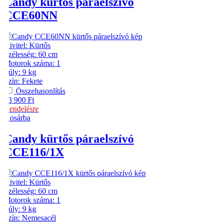
Candy
kürtős páraelszívó
CCE60NN
Kivitel
:
Kürtős
Szélesség
:
60 cm
Motorok száma
:
1
Súly
:
9 kg
Szín
:
Fekete
Összehasonlítás
43 900
Ft
Rendelésre
Kosárba
Candy
kürtős páraelszívó
CCE116/1X
Kivitel
:
Kürtős
Szélesség
:
60 cm
Motorok száma
:
1
Súly
:
9 kg
Szín
:
Nemesacél