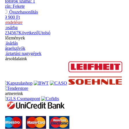
Motorok száma
:
1
Szín
:
Fekete
Összehasonlítás
59 900
Ft
Rendelésre
Kosárba
1
2
3
4
5
6
7
Következő
Utolsó
Előzmények
Vásárlás
Páraelszívók
Háztartási nagygépek
Társoldalaink
Partnereink