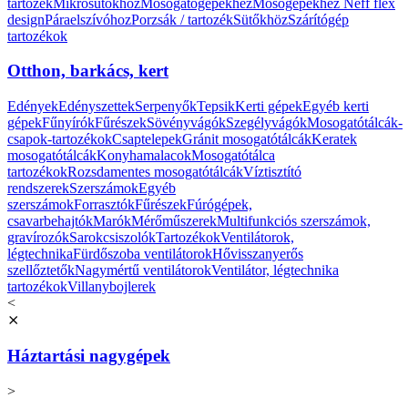
tartozék
Mikrosütőkhöz
Mosogatógépekhez
Mosógépekhez
Neff flex
design
Páraelszívóhoz
Porzsák / tartozék
Sütőkhöz
Szárítógép
tartozékok
Otthon, barkács, kert
Edények
Edényszettek
Serpenyők
Tepsik
Kerti gépek
Egyéb kerti
gépek
Fűnyírók
Fűrészek
Sövényvágók
Szegélyvágók
Mosogatótálcák-
csapok-tartozékok
Csaptelepek
Gránit mosogatótálcák
Keratek
mosogatótálcák
Konyhamalacok
Mosogatótálca
tartozékok
Rozsdamentes mosogatótálcák
Víztisztító
rendszerek
Szerszámok
Egyéb
szerszámok
Forrasztók
Fűrészek
Fúrógépek,
csavarbehajtók
Marók
Mérőműszerek
Multifunkciós szerszámok,
gravírozók
Sarokcsiszolók
Tartozékok
Ventilátorok,
légtechnika
Fürdőszoba ventilátorok
Hővisszanyerős
szellőztetők
Nagymértű ventilátorok
Ventilátor, légtechnika
tartozékok
Villanybojlerek
<
⨯
Háztartási nagygépek
>