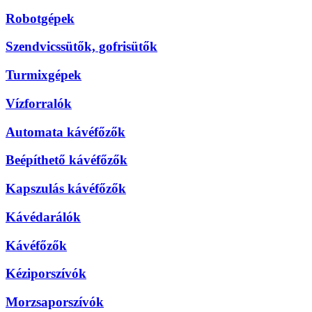
Robotgépek
Szendvicssütők, gofrisütők
Turmixgépek
Vízforralók
Automata kávéfőzők
Beépíthető kávéfőzők
Kapszulás kávéfőzők
Kávédarálók
Kávéfőzők
Kéziporszívók
Morzsaporszívók