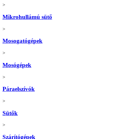
>
Mikrohullámú sütő
>
Mosogatógépek
>
Mosógépek
>
Páraelszívók
>
Sütők
>
Szárítógépek