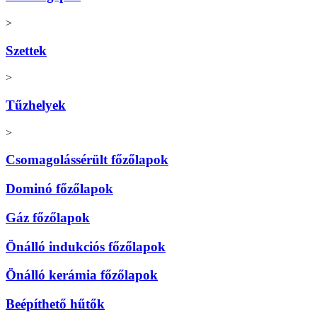
>
Szettek
>
Tűzhelyek
>
Csomagolássérült főzőlapok
Dominó főzőlapok
Gáz főzőlapok
Önálló indukciós főzőlapok
Önálló kerámia főzőlapok
Beépíthető hűtők