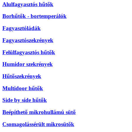
Alulfagyasztós hűtők
Borhűtők - bortemperálók
Fagyasztóládák
Fagyasztószekrények
Felülfagyasztós hűtők
Humidor szekrények
Hűtőszekrények
Multidoor hűtők
Side by side hűtők
Beépíthető mikrohullámú sütő
Csomagolássérült mikrosütők