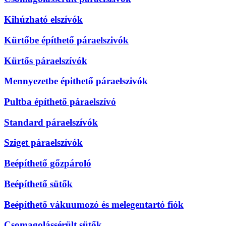
Kihúzható elszívók
Kürtőbe építhető páraelszivók
Kürtős páraelszívók
Mennyezetbe épithető páraelszivók
Pultba építhető páraelszívó
Standard páraelszívók
Sziget páraelszívók
Beépíthető gőzpároló
Beépíthető sütők
Beépíthető vákuumozó és melegentartó fiók
Csomagolássérült sütők