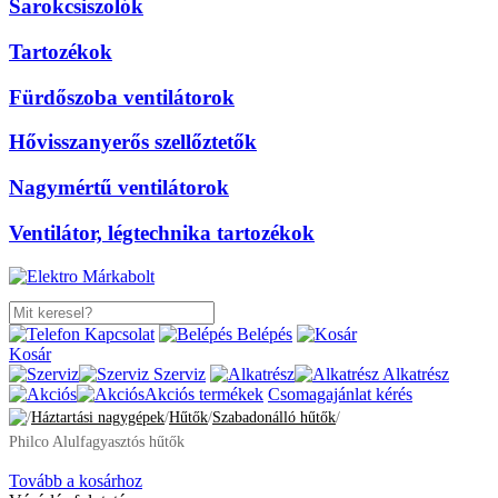
Sarokcsiszolók
Tartozékok
Fürdőszoba ventilátorok
Hővisszanyerős szellőztetők
Nagymértű ventilátorok
Ventilátor, légtechnika tartozékok
Kapcsolat
Belépés
Kosár
Szerviz
Alkatrész
Akciós termékek
Csomagajánlat kérés
/
Háztartási nagygépek
/
Hűtők
/
Szabadonálló hűtők
/
Philco Alulfagyasztós hűtők
Tovább a kosárhoz