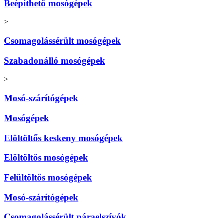
Beépíthető mosógépek
>
Csomagolássérült mosógépek
Szabadonálló mosógépek
>
Mosó-szárítógépek
Mosógépek
Elöltöltős keskeny mosógépek
Elöltöltős mosógépek
Felültöltős mosógépek
Mosó-szárítógépek
Csomagolássérült páraelszívók