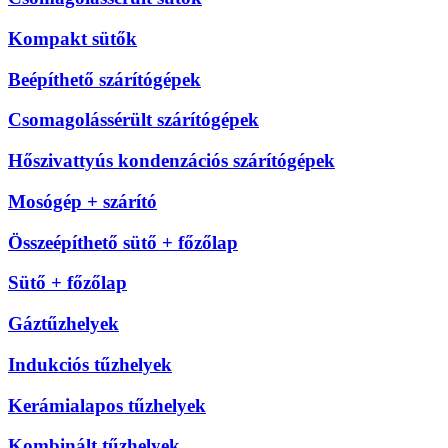
Kompakt sütők
Beépíthető szárítógépek
Csomagolássérült szárítógépek
Hőszivattyús kondenzációs szárítógépek
Mosógép + szárító
Összeépíthető sütő + főzőlap
Sütő + főzőlap
Gáztűzhelyek
Indukciós tűzhelyek
Kerámialapos tűzhelyek
Kombinált tűzhelyek