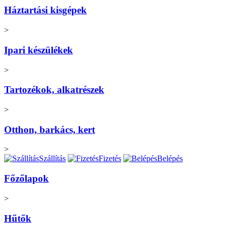
Háztartási kisgépek
>
Ipari készülékek
>
Tartozékok, alkatrészek
>
Otthon, barkács, kert
>
Szállítás
Fizetés
Belépés
Főzőlapok
>
Hűtők