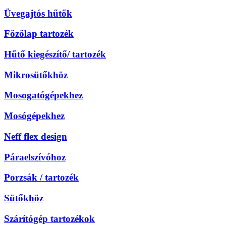
Üvegajtós hűtők
Főzőlap tartozék
Hűtő kiegészítő/ tartozék
Mikrosütőkhöz
Mosogatógépekhez
Mosógépekhez
Neff flex design
Páraelszívóhoz
Porzsák / tartozék
Sütőkhöz
Szárítógép tartozékok