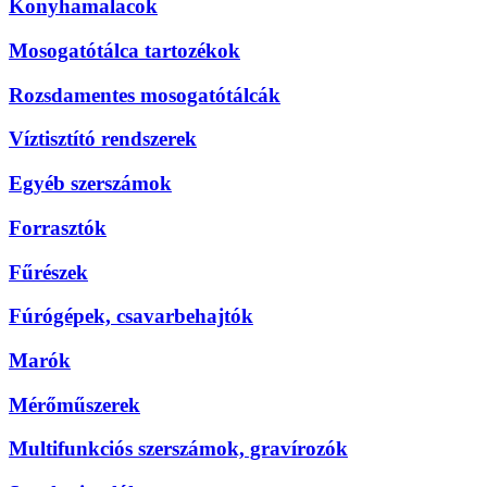
Konyhamalacok
Mosogatótálca tartozékok
Rozsdamentes mosogatótálcák
Víztisztító rendszerek
Egyéb szerszámok
Forrasztók
Fűrészek
Fúrógépek, csavarbehajtók
Marók
Mérőműszerek
Multifunkciós szerszámok, gravírozók