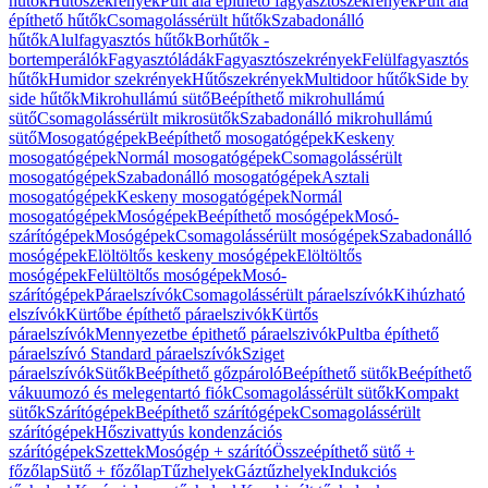
hűtők
Hűtőszekrények
Pult alá építhető fagyasztószekrények
Pult alá
építhető hűtők
Csomagolássérült hűtők
Szabadonálló
hűtők
Alulfagyasztós hűtők
Borhűtők -
bortemperálók
Fagyasztóládák
Fagyasztószekrények
Felülfagyasztós
hűtők
Humidor szekrények
Hűtőszekrények
Multidoor hűtők
Side by
side hűtők
Mikrohullámú sütő
Beépíthető mikrohullámú
sütő
Csomagolássérült mikrosütők
Szabadonálló mikrohullámú
sütő
Mosogatógépek
Beépíthető mosogatógépek
Keskeny
mosogatógépek
Normál mosogatógépek
Csomagolássérült
mosogatógépek
Szabadonálló mosogatógépek
Asztali
mosogatógépek
Keskeny mosogatógépek
Normál
mosogatógépek
Mosógépek
Beépíthető mosógépek
Mosó-
szárítógépek
Mosógépek
Csomagolássérült mosógépek
Szabadonálló
mosógépek
Elöltöltős keskeny mosógépek
Elöltöltős
mosógépek
Felültöltős mosógépek
Mosó-
szárítógépek
Páraelszívók
Csomagolássérült páraelszívók
Kihúzható
elszívók
Kürtőbe építhető páraelszivók
Kürtős
páraelszívók
Mennyezetbe épithető páraelszivók
Pultba építhető
páraelszívó
Standard páraelszívók
Sziget
páraelszívók
Sütők
Beépíthető gőzpároló
Beépíthető sütők
Beépíthető
vákuumozó és melegentartó fiók
Csomagolássérült sütők
Kompakt
sütők
Szárítógépek
Beépíthető szárítógépek
Csomagolássérült
szárítógépek
Hőszivattyús kondenzációs
szárítógépek
Szettek
Mosógép + szárító
Összeépíthető sütő +
főzőlap
Sütő + főzőlap
Tűzhelyek
Gáztűzhelyek
Indukciós