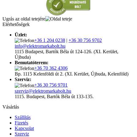
Ugrás az oldal tetejére
Elérhetőségek
Üzlet:
+36 1 204 0238
|
+36 30 756 9702
info@elektromarkabolt.hu
1115 Budapest, Bartók Béla út 124-126. (XI. Kerület,
Újbuda)
Bemutatóterem:
+36 70 362 4306
Bp. 1115 Kelenföldi út 2. (XI. Kerület, Újbuda, Kelenföld)
Szerviz:
+36 30 756 9701
szerviz@elektromarkabolt.hu
1115. Budapest, Bartók Béla út 133-135.
Vásárlás
Szállítás
Fizetés
Kapcsolat
Szerviz