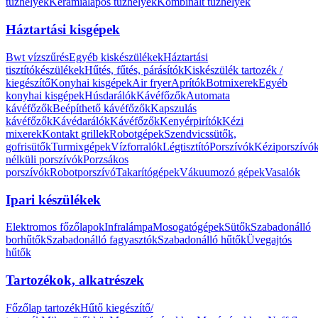
tűzhelyek
Kerámialapos tűzhelyek
Kombinált tűzhelyek
Háztartási kisgépek
Bwt vízszűrés
Egyéb kiskészülékek
Háztartási
tisztítókészülékek
Hűtés, fűtés, párásítók
Kiskészülék tartozék /
kiegészítő
Konyhai kisgépek
Air fryer
Aprítók
Botmixerek
Egyéb
konyhai kisgépek
Húsdarálók
Kávéfőzők
Automata
kávéfőzők
Beépíthető kávéfőzők
Kapszulás
kávéfőzők
Kávédarálók
Kávéfőzők
Kenyérpirítók
Kézi
mixerek
Kontakt grillek
Robotgépek
Szendvicssütők,
gofrisütők
Turmixgépek
Vízforralók
Légtisztító
Porszívók
Kéziporszívó
nélküli porszívók
Porzsákos
porszívók
Robotporszívó
Takarítógépek
Vákuumozó gépek
Vasalók
Ipari készülékek
Elektromos főzőlapok
Infralámpa
Mosogatógépek
Sütők
Szabadonálló
borhűtők
Szabadonálló fagyasztók
Szabadonálló hűtők
Üvegajtós
hűtők
Tartozékok, alkatrészek
Főzőlap tartozék
Hűtő kiegészítő/