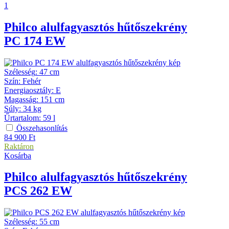
1
Philco
alulfagyasztós hűtőszekrény
PC 174 EW
Szélesség
:
47 cm
Szín
:
Fehér
Energiaosztály
:
E
Magasság
:
151 cm
Súly
:
34 kg
Űrtartalom
:
59 l
Összehasonlítás
84 900
Ft
Raktáron
Kosárba
Philco
alulfagyasztós hűtőszekrény
PCS 262 EW
Szélesség
:
55 cm