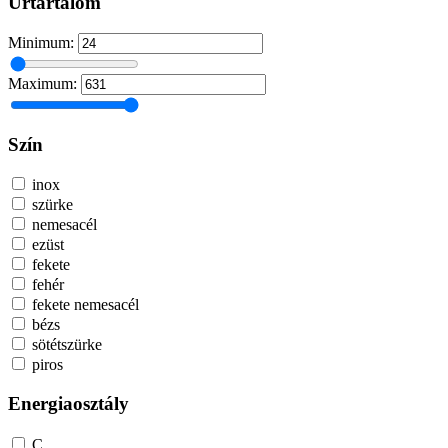
Űrtartalom
Minimum:
Maximum:
Szín
inox
szürke
nemesacél
ezüst
fekete
fehér
fekete nemesacél
bézs
sötétszürke
piros
Energiaosztály
C