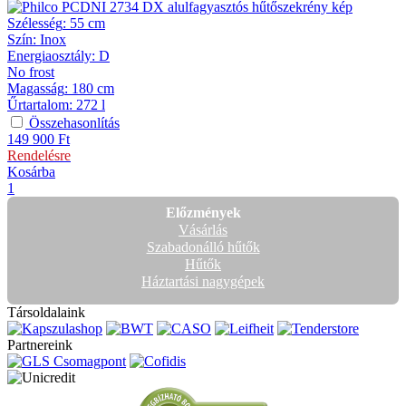
Szélesség
:
55 cm
Szín
:
Inox
Energiaosztály
:
D
No frost
Magasság
:
180 cm
Űrtartalom
:
272 l
Összehasonlítás
149 900
Ft
Rendelésre
Kosárba
1
Előzmények
Vásárlás
Szabadonálló hűtők
Hűtők
Háztartási nagygépek
Társoldalaink
Partnereink