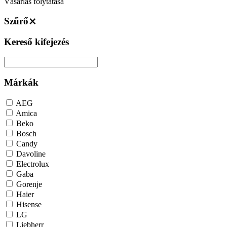
Vásárlás folytatása
Szűrő
⨯
Kereső kifejezés
Márkák
AEG
Amica
Beko
Bosch
Candy
Davoline
Electrolux
Gaba
Gorenje
Haier
Hisense
LG
Liebherr