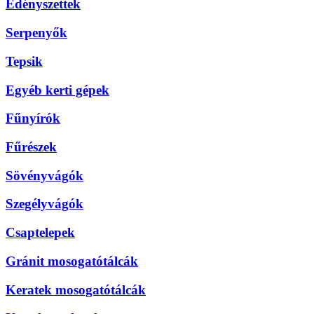
Edényszettek
Serpenyők
Tepsik
Egyéb kerti gépek
Fűnyírók
Fűrészek
Sövényvágók
Szegélyvágók
Csaptelepek
Gránit mosogatótálcák
Keratek mosogatótálcák