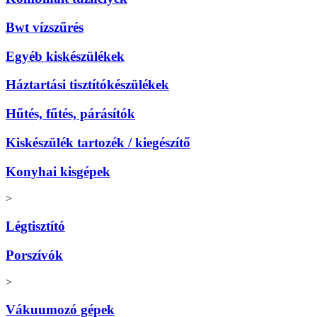
Bwt vízszűrés
Egyéb kiskészülékek
Háztartási tisztítókészülékek
Hűtés, fűtés, párásítók
Kiskészülék tartozék / kiegészítő
Konyhai kisgépek
>
Légtisztító
Porszívók
>
Vákuumozó gépek