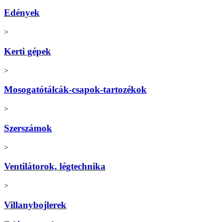
Edények
>
Kerti gépek
>
Mosogatótálcák-csapok-tartozékok
>
Szerszámok
>
Ventilátorok, légtechnika
>
Villanybojlerek