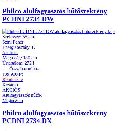
Philco
alulfagyasztós hűtőszekrény
PCDNI 2734 DW
Szélesség
:
55 cm
Szín
:
Fehér
Energiaosztály
:
D
No frost
Magasság
:
180 cm
Űrtartalom
:
272 l
Összehasonlítás
139 900
Ft
Rendelésre
Kosárba
AKCIÓS
Alulfagyasztós hűtők
Megnézem
Philco
alulfagyasztós hűtőszekrény
PCDNI 2734 DX