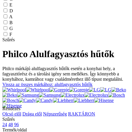
E
D
A
B
G
F
Szűrés
Philco Alulfagyasztós hűtők
Philco márkájú alulfagyasztós hűtők esetén a konyhai hely, a
fagyasztórész és a tárolási igény sem mellékes. Így könnyebb a
konyhához, kamrához vagy családmérethez illő típust megtalálni.
Vissza az összes márkához: alulfagyasztós hűtők
Rendezés
Olcsó elől
Drága elől
Népszerűség
RAKTÁRON
Szűrés
24
48
96
Termék/oldal