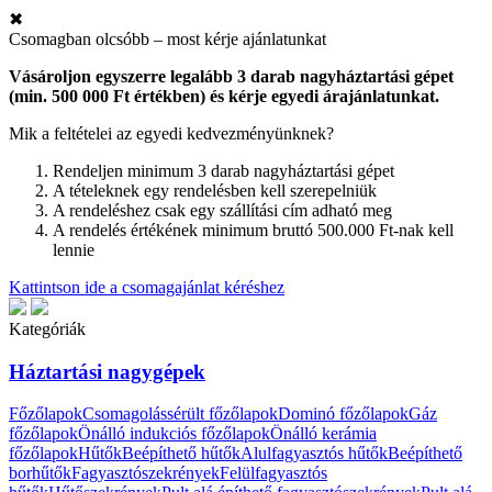
✖
Csomagban olcsóbb – most kérje ajánlatunkat
Vásároljon egyszerre legalább 3 darab nagyháztartási gépet
(min. 500 000 Ft értékben) és kérje egyedi árajánlatunkat.
Mik a feltételei az egyedi kedvezményünknek?
Rendeljen minimum 3 darab nagyháztartási gépet
A tételeknek egy rendelésben kell szerepelniük
A rendeléshez csak egy szállítási cím adható meg
A rendelés értékének minimum bruttó 500.000 Ft-nak kell
lennie
Kattintson ide a csomagajánlat kéréshez
Kategóriák
Háztartási nagygépek
Főzőlapok
Csomagolássérült főzőlapok
Dominó főzőlapok
Gáz
főzőlapok
Önálló indukciós főzőlapok
Önálló kerámia
főzőlapok
Hűtők
Beépíthető hűtők
Alulfagyasztós hűtők
Beépíthető
borhűtők
Fagyasztószekrények
Felülfagyasztós