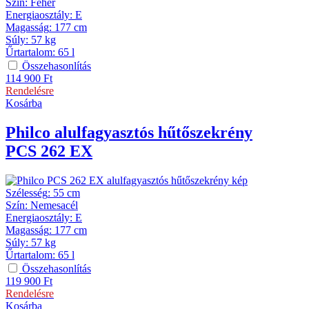
Szín
:
Fehér
Energiaosztály
:
E
Magasság
:
177 cm
Súly
:
57 kg
Űrtartalom
:
65 l
Összehasonlítás
114 900
Ft
Rendelésre
Kosárba
Philco
alulfagyasztós hűtőszekrény
PCS 262 EX
Szélesség
:
55 cm
Szín
:
Nemesacél
Energiaosztály
:
E
Magasság
:
177 cm
Súly
:
57 kg
Űrtartalom
:
65 l
Összehasonlítás
119 900
Ft
Rendelésre
Kosárba