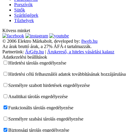
Porszívók
Sütők
Szárítógépek
Tűzhelyek
Kövess minket
© 2006 Elektro Márkabolt, developed by:
8web.hu
Az árak bruttó árak, a 27% ÁFÁ-t tartalmazzák.
Partnerünk:
ÁrGép.hu
|
Árukereső, a hiteles vásárlási kalauz
Adatkezelési beállítások
Hirdetési tárolás engedélyezése
Hirdetési célú felhasználói adatok továbbításának hozzájárulása
Személyre szabott hirdetések engedélyezése
Analitikai tárolás engedélyezése
Funkcionális tárolás engedélyezése
Személyre szabási tárolás engedélyezése
Biztonsági tárolás engedélyezése