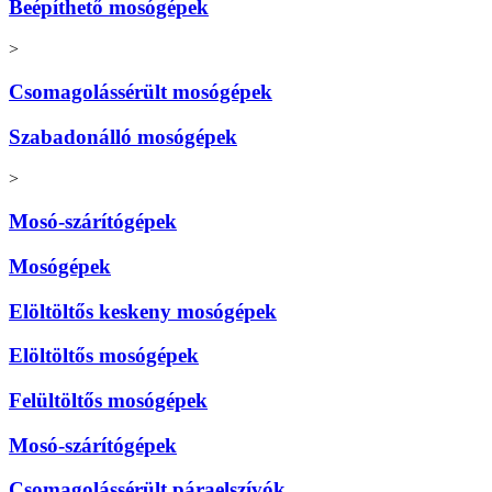
Beépíthető mosógépek
>
Csomagolássérült mosógépek
Szabadonálló mosógépek
>
Mosó-szárítógépek
Mosógépek
Elöltöltős keskeny mosógépek
Elöltöltős mosógépek
Felültöltős mosógépek
Mosó-szárítógépek
Csomagolássérült páraelszívók