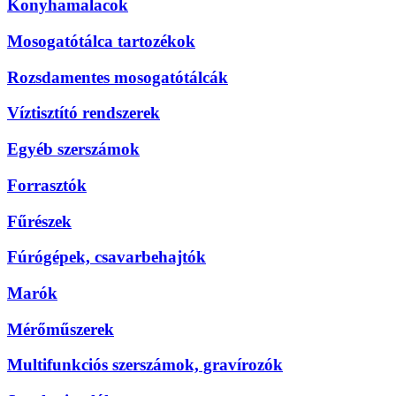
Konyhamalacok
Mosogatótálca tartozékok
Rozsdamentes mosogatótálcák
Víztisztító rendszerek
Egyéb szerszámok
Forrasztók
Fűrészek
Fúrógépek, csavarbehajtók
Marók
Mérőműszerek
Multifunkciós szerszámok, gravírozók