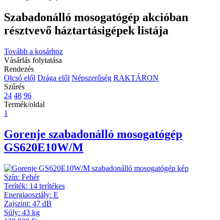
Szabadonálló mosogatógép akcióban
résztvevő háztartásigépek listája
Tovább a kosárhoz
Vásárlás folytatása
Rendezés
Olcsó elől
Drága elől
Népszerűség
RAKTÁRON
Szűrés
24
48
96
Termék/oldal
1
Gorenje
szabadonálló mosogatógép
GS620E10W/M
Szín
:
Fehér
Teríték
:
14 terítékes
Energiaosztály
:
E
Zajszint
:
47 dB
Súly
:
43 kg