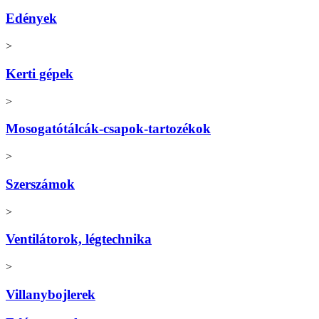
Edények
>
Kerti gépek
>
Mosogatótálcák-csapok-tartozékok
>
Szerszámok
>
Ventilátorok, légtechnika
>
Villanybojlerek