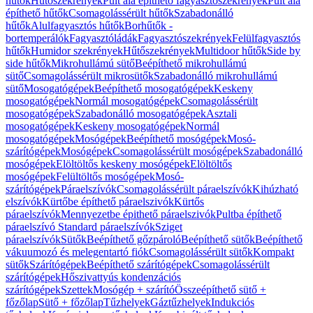
hűtők
Hűtőszekrények
Pult alá építhető fagyasztószekrények
Pult alá
építhető hűtők
Csomagolássérült hűtők
Szabadonálló
hűtők
Alulfagyasztós hűtők
Borhűtők -
bortemperálók
Fagyasztóládák
Fagyasztószekrények
Felülfagyasztós
hűtők
Humidor szekrények
Hűtőszekrények
Multidoor hűtők
Side by
side hűtők
Mikrohullámú sütő
Beépíthető mikrohullámú
sütő
Csomagolássérült mikrosütők
Szabadonálló mikrohullámú
sütő
Mosogatógépek
Beépíthető mosogatógépek
Keskeny
mosogatógépek
Normál mosogatógépek
Csomagolássérült
mosogatógépek
Szabadonálló mosogatógépek
Asztali
mosogatógépek
Keskeny mosogatógépek
Normál
mosogatógépek
Mosógépek
Beépíthető mosógépek
Mosó-
szárítógépek
Mosógépek
Csomagolássérült mosógépek
Szabadonálló
mosógépek
Elöltöltős keskeny mosógépek
Elöltöltős
mosógépek
Felültöltős mosógépek
Mosó-
szárítógépek
Páraelszívók
Csomagolássérült páraelszívók
Kihúzható
elszívók
Kürtőbe építhető páraelszivók
Kürtős
páraelszívók
Mennyezetbe épithető páraelszivók
Pultba építhető
páraelszívó
Standard páraelszívók
Sziget
páraelszívók
Sütők
Beépíthető gőzpároló
Beépíthető sütők
Beépíthető
vákuumozó és melegentartó fiók
Csomagolássérült sütők
Kompakt
sütők
Szárítógépek
Beépíthető szárítógépek
Csomagolássérült
szárítógépek
Hőszivattyús kondenzációs
szárítógépek
Szettek
Mosógép + szárító
Összeépíthető sütő +
főzőlap
Sütő + főzőlap
Tűzhelyek
Gáztűzhelyek
Indukciós