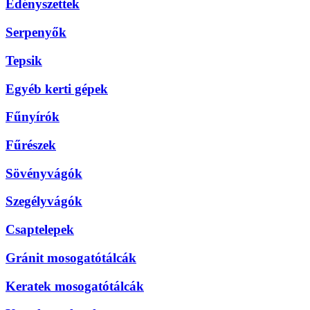
Edényszettek
Serpenyők
Tepsik
Egyéb kerti gépek
Fűnyírók
Fűrészek
Sövényvágók
Szegélyvágók
Csaptelepek
Gránit mosogatótálcák
Keratek mosogatótálcák