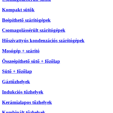
Kompakt sütők
Beépíthető szárítógépek
Csomagolássérült szárítógépek
Hőszivattyús kondenzációs szárítógépek
Mosógép + szárító
Összeépíthető sütő + főzőlap
Sütő + főzőlap
Gáztűzhelyek
Indukciós tűzhelyek
Kerámialapos tűzhelyek
Kombinált tűzhelyek