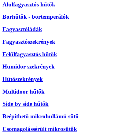
Alulfagyasztós hűtők
Borhűtők - bortemperálók
Fagyasztóládák
Fagyasztószekrények
Felülfagyasztós hűtők
Humidor szekrények
Hűtőszekrények
Multidoor hűtők
Side by side hűtők
Beépíthető mikrohullámú sütő
Csomagolássérült mikrosütők