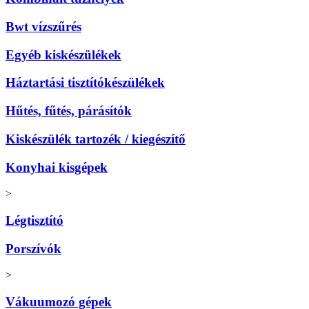
Bwt vízszűrés
Egyéb kiskészülékek
Háztartási tisztítókészülékek
Hűtés, fűtés, párásítók
Kiskészülék tartozék / kiegészítő
Konyhai kisgépek
>
Légtisztító
Porszívók
>
Vákuumozó gépek