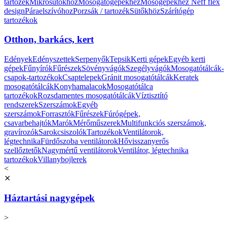
tartozék
Mikrosütőkhöz
Mosogatógépekhez
Mosógépekhez
Neff flex
design
Páraelszívóhoz
Porzsák / tartozék
Sütőkhöz
Szárítógép
tartozékok
Otthon, barkács, kert
Edények
Edényszettek
Serpenyők
Tepsik
Kerti gépek
Egyéb kerti
gépek
Fűnyírók
Fűrészek
Sövényvágók
Szegélyvágók
Mosogatótálcák-
csapok-tartozékok
Csaptelepek
Gránit mosogatótálcák
Keratek
mosogatótálcák
Konyhamalacok
Mosogatótálca
tartozékok
Rozsdamentes mosogatótálcák
Víztisztító
rendszerek
Szerszámok
Egyéb
szerszámok
Forrasztók
Fűrészek
Fúrógépek,
csavarbehajtók
Marók
Mérőműszerek
Multifunkciós szerszámok,
gravírozók
Sarokcsiszolók
Tartozékok
Ventilátorok,
légtechnika
Fürdőszoba ventilátorok
Hővisszanyerős
szellőztetők
Nagymértű ventilátorok
Ventilátor, légtechnika
tartozékok
Villanybojlerek
<
⨯
Háztartási nagygépek
>