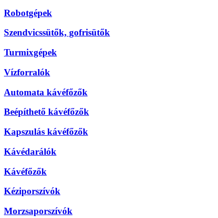
Robotgépek
Szendvicssütők, gofrisütők
Turmixgépek
Vízforralók
Automata kávéfőzők
Beépíthető kávéfőzők
Kapszulás kávéfőzők
Kávédarálók
Kávéfőzők
Kéziporszívók
Morzsaporszívók