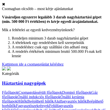
✖
Csomagban olcsóbb – most kérje ajánlatunkat
Vásároljon egyszerre legalább 3 darab nagyháztartási gépet
(min. 500 000 Ft értékben) és kérje egyedi árajánlatunkat.
Mik a feltételei az egyedi kedvezményünknek?
Rendeljen minimum 3 darab nagyháztartási gépet
A tételeknek egy rendelésben kell szerepelniük
A rendeléshez csak egy szállítási cím adható meg
A rendelés értékének minimum bruttó 500.000 Ft-nak kell
lennie
Kattintson ide a csomagajánlat kéréshez
Kategóriák
Háztartási nagygépek
Főzőlapok
Csomagolássérült főzőlapok
Dominó főzőlapok
Gáz
főzőlapok
Önálló indukciós főzőlapok
Önálló kerámia
főzőlapok
Hűtők
Beépíthető hűtők
Alulfagyasztós hűtők
Beépíthető
borhűtők
Fagyasztószekrények
Felülfagyasztós