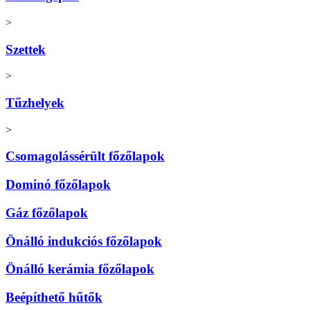
>
Szettek
>
Tűzhelyek
>
Csomagolássérült főzőlapok
Dominó főzőlapok
Gáz főzőlapok
Önálló indukciós főzőlapok
Önálló kerámia főzőlapok
Beépíthető hűtők