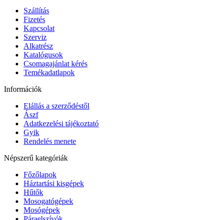
Szállítás
Fizetés
Kapcsolat
Szerviz
Alkatrész
Katalógusok
Csomagajánlat kérés
Temékadatlapok
Információk
Elállás a szerződéstől
Ászf
Adatkezelési tájékoztató
Gyik
Rendelés menete
Népszerű kategóriák
Főzőlapok
Háztartási kisgépek
Hűtők
Mosogatógépek
Mosógépek
Páraelszívók