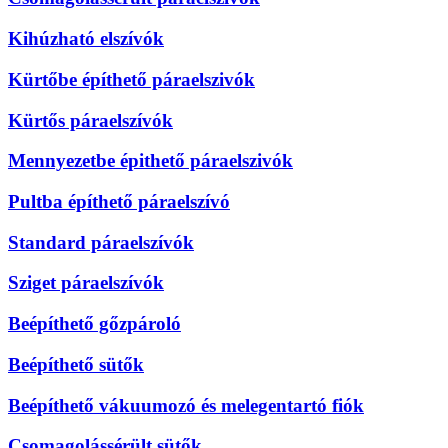
Kihúzható elszívók
Kürtőbe építhető páraelszivók
Kürtős páraelszívók
Mennyezetbe épithető páraelszivók
Pultba építhető páraelszívó
Standard páraelszívók
Sziget páraelszívók
Beépíthető gőzpároló
Beépíthető sütők
Beépíthető vákuumozó és melegentartó fiók
Csomagolássérült sütők