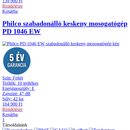
139 900
Ft
Rendelésre
Kosárba
Philco
szabadonálló keskeny mosogatógép
PD 1046 EW
Szín
:
Fehér
Teríték
:
10 terítékes
Energiaosztály
:
E
Zajszint
:
47 dB
Súly
:
42 kg
104 900
Ft
Rendelésre
Kosárba
1
Társoldalaink