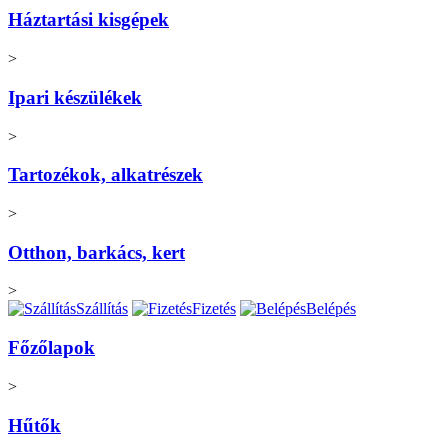
Háztartási kisgépek
>
Ipari készülékek
>
Tartozékok, alkatrészek
>
Otthon, barkács, kert
>
Szállítás
Fizetés
Belépés
Főzőlapok
>
Hűtők