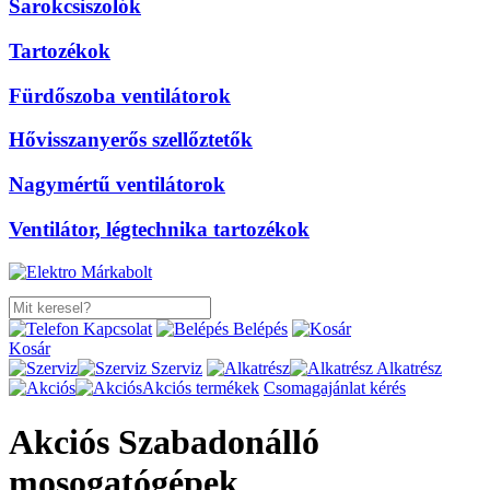
Sarokcsiszolók
Tartozékok
Fürdőszoba ventilátorok
Hővisszanyerős szellőztetők
Nagymértű ventilátorok
Ventilátor, légtechnika tartozékok
Kapcsolat
Belépés
Kosár
Szerviz
Alkatrész
Akciós termékek
Csomagajánlat kérés
Akciós Szabadonálló
mosogatógépek