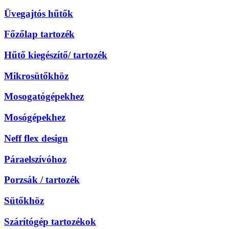
Üvegajtós hűtők
Főzőlap tartozék
Hűtő kiegészítő/ tartozék
Mikrosütőkhöz
Mosogatógépekhez
Mosógépekhez
Neff flex design
Páraelszívóhoz
Porzsák / tartozék
Sütőkhöz
Szárítógép tartozékok