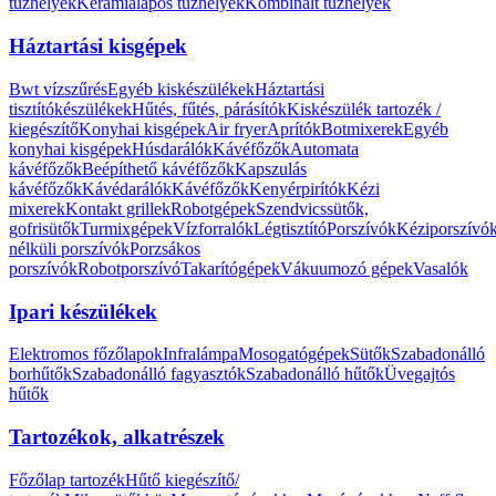
tűzhelyek
Kerámialapos tűzhelyek
Kombinált tűzhelyek
Háztartási kisgépek
Bwt vízszűrés
Egyéb kiskészülékek
Háztartási
tisztítókészülékek
Hűtés, fűtés, párásítók
Kiskészülék tartozék /
kiegészítő
Konyhai kisgépek
Air fryer
Aprítók
Botmixerek
Egyéb
konyhai kisgépek
Húsdarálók
Kávéfőzők
Automata
kávéfőzők
Beépíthető kávéfőzők
Kapszulás
kávéfőzők
Kávédarálók
Kávéfőzők
Kenyérpirítók
Kézi
mixerek
Kontakt grillek
Robotgépek
Szendvicssütők,
gofrisütők
Turmixgépek
Vízforralók
Légtisztító
Porszívók
Kéziporszívó
nélküli porszívók
Porzsákos
porszívók
Robotporszívó
Takarítógépek
Vákuumozó gépek
Vasalók
Ipari készülékek
Elektromos főzőlapok
Infralámpa
Mosogatógépek
Sütők
Szabadonálló
borhűtők
Szabadonálló fagyasztók
Szabadonálló hűtők
Üvegajtós
hűtők
Tartozékok, alkatrészek
Főzőlap tartozék
Hűtő kiegészítő/