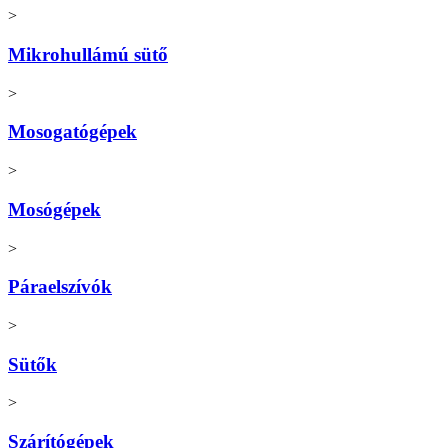
>
Mikrohullámú sütő
>
Mosogatógépek
>
Mosógépek
>
Páraelszívók
>
Sütők
>
Szárítógépek